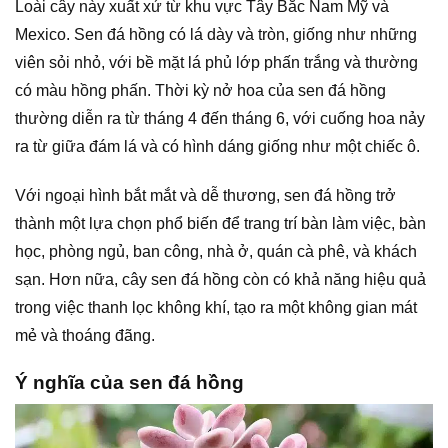
Loài cây này xuất xứ từ khu vực Tây Bắc Nam Mỹ và
Mexico. Sen đá hồng có lá dày và tròn, giống như những
viên sỏi nhỏ, với bề mặt lá phủ lớp phấn trắng và thường
có màu hồng phấn. Thời kỳ nở hoa của sen đá hồng
thường diễn ra từ tháng 4 đến tháng 6, với cuống hoa nảy
ra từ giữa đám lá và có hình dáng giống như một chiếc ô.
Với ngoại hình bắt mắt và dễ thương, sen đá hồng trở
thành một lựa chọn phổ biến để trang trí bàn làm việc, bàn
học, phòng ngủ, ban công, nhà ở, quán cà phê, và khách
sạn. Hơn nữa, cây sen đá hồng còn có khả năng hiệu quả
trong việc thanh lọc không khí, tạo ra một không gian mát
mẻ và thoáng đãng.
Ý nghĩa của sen đá hồng