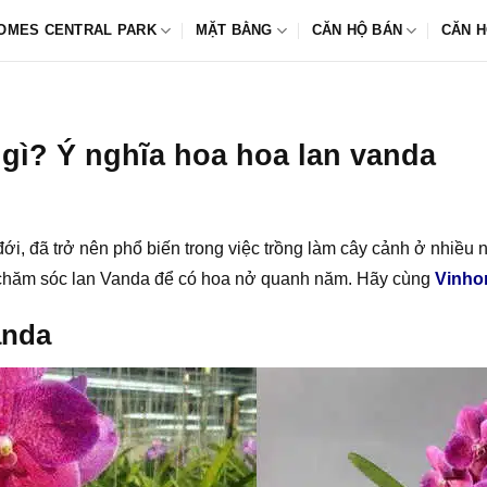
OMES CENTRAL PARK
MẶT BẰNG
CĂN HỘ BÁN
CĂN H
 gì? Ý nghĩa hoa hoa lan vanda
 đới, đã trở nên phổ biến trong việc trồng làm cây cảnh ở nhiều 
à chăm sóc lan Vanda để có hoa nở quanh năm. Hãy cùng
Vinho
anda