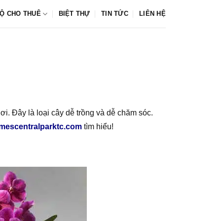
Ộ CHO THUÊ
BIỆT THỰ
TIN TỨC
LIÊN HỆ
nơi. Đây là loại cây dễ trồng và dễ chăm sóc.
mescentralparktc.com
tìm hiểu!