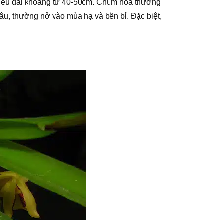
chiều dài khoảng từ 40-50cm. Chùm hoa thường
âu, thường nở vào mùa hạ và bền bỉ. Đặc biệt,