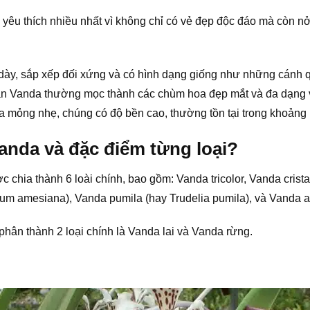
 yêu thích nhiều nhất vì không chỉ có vẻ đẹp độc đáo mà còn n
dày, sắp xếp đối xứng và có hình dạng giống như những cánh qu
an Vanda thường mọc thành các chùm hoa đẹp mắt và đa dạng
 mỏng nhẹ, chúng có độ bền cao, thường tồn tại trong khoảng 1
vanda và đặc điểm từng loại?
 chia thành 6 loài chính, bao gồm: Vanda tricolor, Vanda cristat
 amesiana), Vanda pumila (hay Trudelia pumila), và Vanda alp
hân thành 2 loại chính là Vanda lai và Vanda rừng.