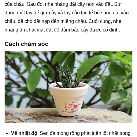
của chậu. Sau đó, nhẹ nhàng đặt cây non vào đất. Sử
dụng một tay để giữ cây và tay còn lại để bổ sung đất vào
chậu, để cho đất nạp đến miệng chậu. Cuối cùng, nhẹ
nhàng ấn chặt mặt đất để đảm bảo cây được cố định.
Cách chăm sóc
Về nhiệt độ
: Sen đá móng rồng phát triển tốt nhất trong