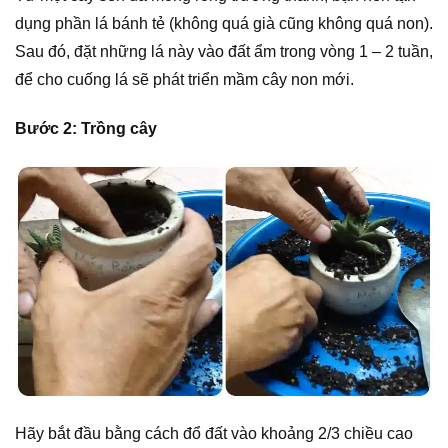
dụng phần lá bánh tẻ (không quá già cũng không quá non).
Sau đó, đặt những lá này vào đất ẩm trong vòng 1 – 2 tuần,
để cho cuống lá sẽ phát triển mầm cây non mới.
Bước 2: Trồng cây
Hãy bắt đầu bằng cách đổ đất vào khoảng 2/3 chiều cao