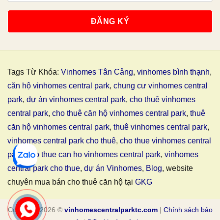
Tags Từ Khóa:
Vinhomes Tân Cảng
,
vinhomes bình thạnh
,
căn hộ vinhomes central park
,
chung cư vinhomes central
park
,
dự án vinhomes central park
,
cho thuê vinhomes
central park
,
cho thuê căn hộ vinhomes central park
,
thuê
căn hộ vinhomes central park
,
thuê vinhomes central park
,
vinhomes central park cho thuê
,
cho thue vinhomes central
park
,
cho thue can ho vinhomes central park
,
vinhomes
central park cho thue
,
dự án Vinhomes
,
Blog
, website
chuyên mua bán cho thuê căn hộ tại
GKG
Copyright 2026 ©
vinhomescentralparktc.com
|
Chính sách bảo