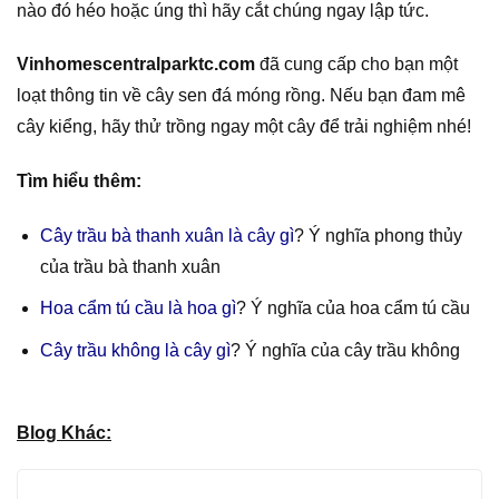
nào đó héo hoặc úng thì hãy cắt chúng ngay lập tức.
Vinhomescentralparktc.com
đã cung cấp cho bạn một
loạt thông tin về cây sen đá móng rồng. Nếu bạn đam mê
cây kiểng, hãy thử trồng ngay một cây để trải nghiệm nhé!
Tìm hiểu thêm:
Cây trầu bà thanh xuân là cây gì
? Ý nghĩa phong thủy
của trầu bà thanh xuân
Hoa cẩm tú cầu là hoa gì
? Ý nghĩa của hoa cẩm tú cầu
Cây trầu không là cây gì
? Ý nghĩa của cây trầu không
Blog Khác: