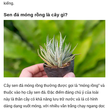
kiểng.
Sen đá móng rồng là cây gì?
Cây sen đá móng rồng thường được gọi là “móng rồng” và
thuộc vào họ cây sen đá. Đặc điểm đáng chú ý của loài
này là thân cây có khả năng lưu trữ nước và lá có hình
dáng dạng vuốt móng, với nhiều vân trắng chạy ngang dọc