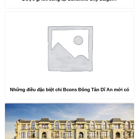
Những điều đặc biệt chỉ Bcons Đông Tân Dĩ An mới có