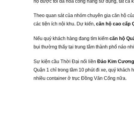
hộ được tối đa hóa công năng sử dụng, tất cả k
Theo quan sát của nhóm chuyên gia căn hộ c
các tiện ích nội khu. Dự kiến,
căn hộ cao cấp 
Nếu quý khách hàng đang tìm kiếm
căn hộ Qu
bụi thường thấy tại trung tâm thành phố náo nh
Sự kiện cầu Thời Đại nối liền
Đảo Kim Cươn
Quận 1 chỉ trong tầm 10 phút đi xe, quý khách 
nhiều container ở trục Đồng Văn Cống nữa.