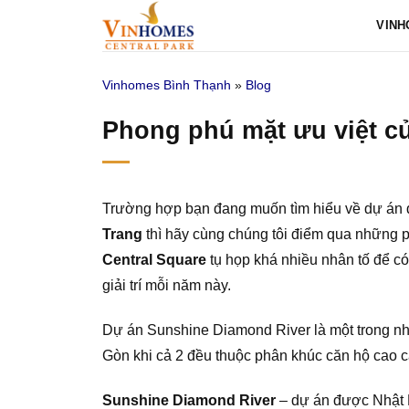
Bỏ
VINH
qua
nội
Vinhomes Bình Thạnh
»
Blog
dung
Phong phú mặt ưu việt c
Trường hợp bạn đang muốn tìm hiểu về dự án đ
Trang
thì hãy cùng chúng tôi điểm qua những ph
Central Square
tụ họp khá nhiều nhân tố để có
giải trí mỗi năm này.
Dự án Sunshine Diamond River là một trong nh
Gòn khi cả 2 đều thuộc phân khúc căn hộ cao c
Sunshine Diamond River
– dự án được Nhật P