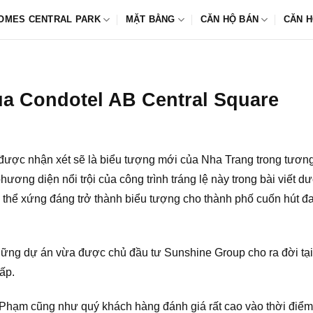
OMES CENTRAL PARK
MẶT BẰNG
CĂN HỘ BÁN
CĂN H
ủa Condotel AB Central Square
ược nhận xét sẽ là biểu tượng mới của Nha Trang trong tương
ương diện nổi trội của công trình tráng lệ này trong bài viết d
 thể xứng đáng trở thành biểu tượng cho thành phố cuốn hút đa 
ững dự án vừa được chủ đầu tư Sunshine Group cho ra đời tại 
ấp.
hạm cũng như quý khách hàng đánh giá rất cao vào thời điểm h