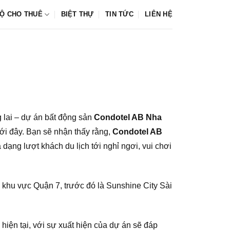
Ộ CHO THUÊ
BIỆT THỰ
TIN TỨC
LIÊN HỆ
 lai – dự án bất động sản
Condotel AB Nha
ưới đây. Bạn sẽ nhận thấy rằng,
Condotel AB
dạng lượt khách du lịch tới nghỉ ngơi, vui chơi
khu vực Quận 7, trước đó là Sunshine City Sài
iện tại, với sự xuất hiện của dự án sẽ đáp