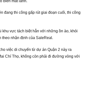
ó biển mát lành.
n đang thi công gấp rút giai đoạn cuối, thi công
i khu vực tách biệt hẳn với những ồn ào, khói
ền theo nhận định của SaleReal.
cho việc di chuyển từ dự án Quận 2 này ra
n Mai Chí Thọ, không còn phải đi đường vòng với