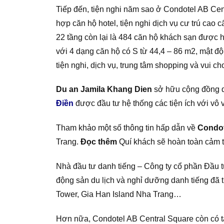
Tiếp đến, tiện nghi năm sao ở Condotel AB Cen
hợp căn hộ hotel, tiện nghi dịch vụ cư trú cao
22 tầng còn lại là 484 căn hộ khách sạn được h
với 4 dạng căn hộ có S từ 44,4 – 86 m2, mật đ
tiện nghi, dịch vụ, trung tâm shopping và vui ch
Du an Jamila Khang Dien
sở hữu cộng đồng dâ
Đi
ề
n
được đầu tư hệ thống các tiện ích với vô v
Tham khảo một số thông tin hấp dẫn về
Condot
Trang.
Đọc thêm
Quí khách sẽ hoàn toàn cảm t
Nhà đầu tư danh tiếng – Công ty cổ phần Đầu t
động sản du lịch và nghỉ dưỡng danh tiếng đã
Tower, Gia Han Island Nha Trang…
Hơn nữa, Condotel AB Central Square còn có tậ