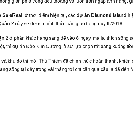
hông gian phía trong đều thoáng và luôn tràn ngập ánh nắng, gi
ủa
SaleReal
, ở thời điểm hiện tại, các
dự án Diamond Island
hiệ
Quận 2
này sẽ được chính thức bàn giao trong quý III/2018.
ận 2
ở phân khúc hạng sang để vào ở ngay, mà lại thích sống tạ
iệt, thì dự án Đảo Kim Cương là sự lựa chọn rất đáng xuống ti
g
và khu đô thị mới Thủ Thiêm đã chính thức hoàn thành, khiến 
hàng sống tại đây trong vài tháng tới chỉ cần qua cầu là đã đế