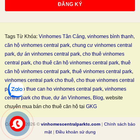
Tags Từ Khóa:
Vinhomes Tân Cảng
,
vinhomes bình thạnh
,
căn hộ vinhomes central park
,
chung cư vinhomes central
park
,
dự án vinhomes central park
,
cho thuê vinhomes
central park
,
cho thuê căn hộ vinhomes central park
,
thuê
căn hộ vinhomes central park
,
thuê vinhomes central park
,
vinhomes central park cho thuê
,
cho thue vinhomes central
park
,
cho thue can ho vinhomes central park
,
vinhomes
central park cho thue
,
dự án Vinhomes
,
Blog
, website
chuyên mua bán cho thuê căn hộ tại
GKG
Copyright 2026 ©
vinhomescentralparktc.com
|
Chính sách bảo
mật
|
Điều khoản sử dụng