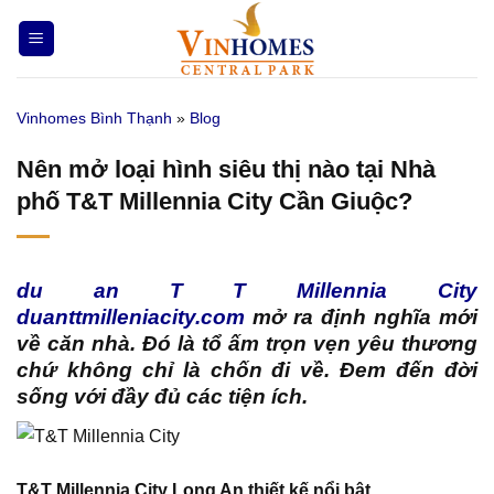
Bỏ
qua
nội
dung
Vinhomes Bình Thạnh
»
Blog
Nên mở loại hình siêu thị nào tại Nhà
phố T&T Millennia City Cần Giuộc?
du an T T Millennia City
duanttmilleniacity.com
mở ra định nghĩa mới
về căn nhà. Đó là tổ ấm trọn vẹn yêu thương
chứ không chỉ là chốn đi về. Đem đến đời
sống với đầy đủ các tiện ích.
T&T Millennia City Long An thiết kế nổi bật