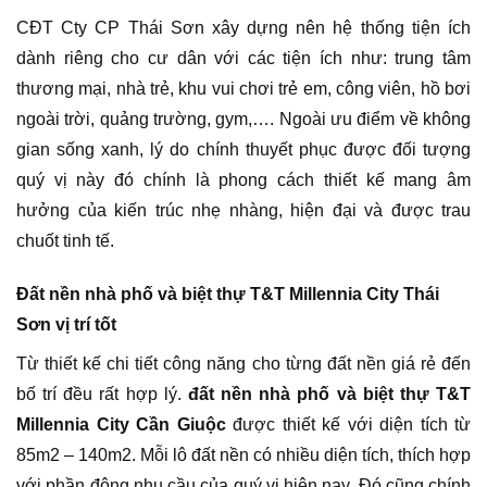
CĐT Cty CP Thái Sơn xây dựng nên hệ thống tiện ích
dành riêng cho cư dân với các tiện ích như: trung tâm
thương mại, nhà trẻ, khu vui chơi trẻ em, công viên, hồ bơi
ngoài trời, quảng trường, gym,…. Ngoài ưu điểm về không
gian sống xanh, lý do chính thuyết phục được đối tượng
quý vị này đó chính là phong cách thiết kế mang âm
hưởng của kiến trúc nhẹ nhàng, hiện đại và được trau
chuốt tinh tế.
Đất nền nhà phố và biệt thự T&T Millennia City Thái
Sơn vị trí tốt
Từ thiết kế chi tiết công năng cho từng đất nền giá rẻ đến
bố trí đều rất hợp lý.
đất nền nhà phố và biệt thự T&T
Millennia City Cần Giuộc
được thiết kế với diện tích từ
85m2 – 140m2. Mỗi lô đất nền có nhiều diện tích, thích hợp
với phần đông nhu cầu của quý vị hiện nay. Đó cũng chính