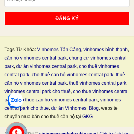
Tags Từ Khóa:
Vinhomes Tân Cảng
,
vinhomes bình thạnh
,
căn hộ vinhomes central park
,
chung cư vinhomes central
park
,
dự án vinhomes central park
,
cho thuê vinhomes
central park
,
cho thuê căn hộ vinhomes central park
,
thuê
căn hộ vinhomes central park
,
thuê vinhomes central park
,
vinhomes central park cho thuê
,
cho thue vinhomes central
park
,
cho thue can ho vinhomes central park
,
vinhomes
central park cho thue
,
dự án Vinhomes
,
Blog
, website
chuyên mua bán cho thuê căn hộ tại
GKG
Copyright 2026 ©
vinhomescentralparktc.com
|
Chính sách bảo