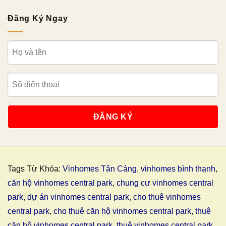
Đăng Ký Ngay
Tags Từ Khóa:
Vinhomes Tân Cảng
,
vinhomes bình thạnh
,
căn hộ vinhomes central park
,
chung cư vinhomes central
park
,
dự án vinhomes central park
,
cho thuê vinhomes
central park
,
cho thuê căn hộ vinhomes central park
,
thuê
căn hộ vinhomes central park
,
thuê vinhomes central park
,