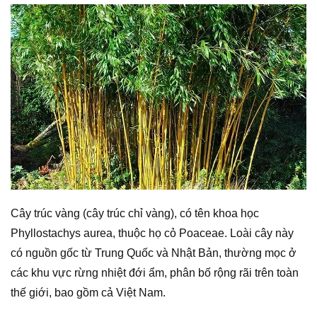
Cây trúc vàng (cây trúc chỉ vàng), có tên khoa học
Phyllostachys aurea, thuộc họ cỏ Poaceae. Loài cây này
có nguồn gốc từ Trung Quốc và Nhật Bản, thường mọc ở
các khu vực rừng nhiệt đới ẩm, phân bố rộng rãi trên toàn
thế giới, bao gồm cả Việt Nam.