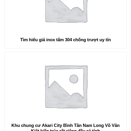
Tìm hiểu giá inox tấm 304 chống trượt uy tín
Khu chung cư Akari City Bình Tân Nam Long Võ Văn
Kiệt kiến trúc rất riêng đầy cá tính