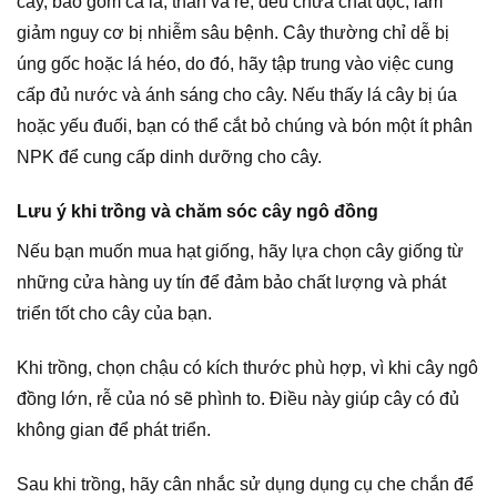
cây, bao gồm cả lá, thân và rễ, đều chứa chất độc, làm
giảm nguy cơ bị nhiễm sâu bệnh. Cây thường chỉ dễ bị
úng gốc hoặc lá héo, do đó, hãy tập trung vào việc cung
cấp đủ nước và ánh sáng cho cây. Nếu thấy lá cây bị úa
hoặc yếu đuối, bạn có thể cắt bỏ chúng và bón một ít phân
NPK để cung cấp dinh dưỡng cho cây.
Lưu ý khi trồng và chăm sóc cây ngô đồng
Nếu bạn muốn mua hạt giống, hãy lựa chọn cây giống từ
những cửa hàng uy tín để đảm bảo chất lượng và phát
triển tốt cho cây của bạn.
Khi trồng, chọn chậu có kích thước phù hợp, vì khi cây ngô
đồng lớn, rễ của nó sẽ phình to. Điều này giúp cây có đủ
không gian để phát triển.
Sau khi trồng, hãy cân nhắc sử dụng dụng cụ che chắn để