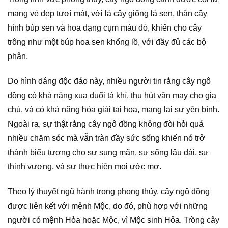
mang vẻ đẹp tươi mát, với lá cây giống lá sen, thân cây
hình búp sen và hoa dạng cụm màu đỏ, khiến cho cây
trông như một búp hoa sen khổng lồ, với đầy đủ các bộ
phận.
Do hình dáng độc đáo này, nhiều người tin rằng cây ngô
đồng có khả năng xua đuổi tà khí, thu hút vận may cho gia
chủ, và có khả năng hóa giải tai họa, mang lại sự yên bình.
Ngoài ra, sự thật rằng cây ngô đồng không đòi hỏi quá
nhiều chăm sóc mà vẫn tràn đầy sức sống khiến nó trở
thành biểu tượng cho sự sung mãn, sự sống lâu dài, sự
thịnh vượng, và sự thực hiện mọi ước mơ.
Theo lý thuyết ngũ hành trong phong thủy, cây ngô đồng
được liên kết với mệnh Mộc, do đó, phù hợp với những
người có mệnh Hỏa hoặc Mộc, vì Mộc sinh Hỏa. Trồng cây