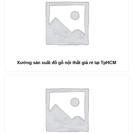
Xưởng sản xuất đồ gỗ nội thất giá rẻ tại TpHCM