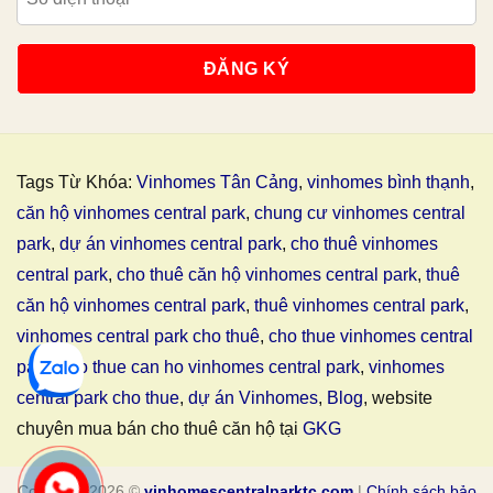
Tags Từ Khóa:
Vinhomes Tân Cảng
,
vinhomes bình thạnh
,
căn hộ vinhomes central park
,
chung cư vinhomes central
park
,
dự án vinhomes central park
,
cho thuê vinhomes
central park
,
cho thuê căn hộ vinhomes central park
,
thuê
căn hộ vinhomes central park
,
thuê vinhomes central park
,
vinhomes central park cho thuê
,
cho thue vinhomes central
park
,
cho thue can ho vinhomes central park
,
vinhomes
central park cho thue
,
dự án Vinhomes
,
Blog
, website
chuyên mua bán cho thuê căn hộ tại
GKG
Copyright 2026 ©
vinhomescentralparktc.com
|
Chính sách bảo