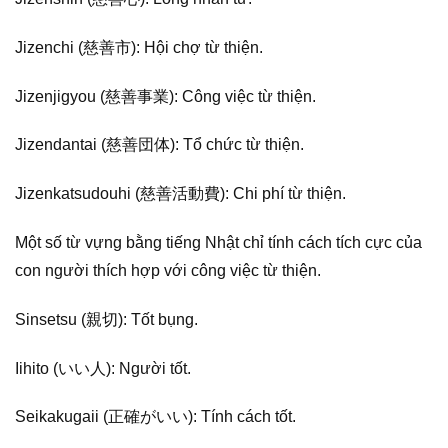
Jizenchi (慈善市): Hội chợ từ thiện.
Jizenjigyou (慈善事業): Công việc từ thiện.
Jizendantai (慈善団体): Tổ chức từ thiện.
Jizenkatsudouhi (慈善活動費): Chi phí từ thiện.
Một số từ vựng bằng tiếng Nhật chỉ tính cách tích cực của
con người thích hợp với công việc từ thiện.
Sinsetsu (親切): Tốt bụng.
Iihito (いい人): Người tốt.
Seikakugaii (正確がいい): Tính cách tốt.