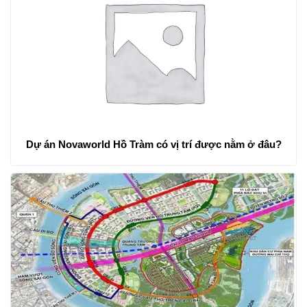
Dự án Novaworld Hồ Tràm có vị trí được nằm ở đâu?