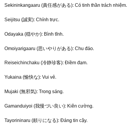
Sekininkangaaru (責任感がある): Có tinh thần trách nhiệm.
Seijitsu (誠実): Chính trực.
Odayaka (穏やか): Bình tĩnh.
Omoiyarigaaru (思いやりがある): Chu đáo.
Reiseichinchaku (冷静珍客): Điềm đạm.
Yukaina (愉快な): Vui vẻ.
Mujaki (無邪気): Trong sáng.
Gamanduiyoi (我慢づい良い): Kiên cường.
Tayorininaru (頼りになる): Đáng tin cậy.