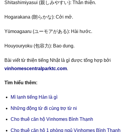
Shitashimiyasui (親しみやすい): Thân thiện.
Hogarakana (朗らかな): Cởi mở.
Yūmoagaaru (ユーモアがある): Hài hước.
Houyouryoku (包容力): Bao dung.
Bài viết từ thiện tiếng Nhật là gì được tổng hợp bởi
vinhomescentralparktc.com
.
Tìm hiểu thêm:
Mì lạnh tiếng Hàn là gì
Những động từ đi cùng trợ từ ni
Cho thuê căn hộ Vinhomes Bình Thạnh
Cho thuê căn hộ 1 phòng ngủ Vinhomes Bình Thạnh