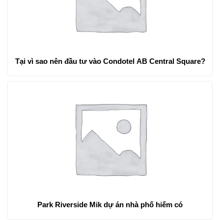
Tại vì sao nên đầu tư vào Condotel AB Central Square?
Park Riverside Mik dự án nhà phố hiếm có