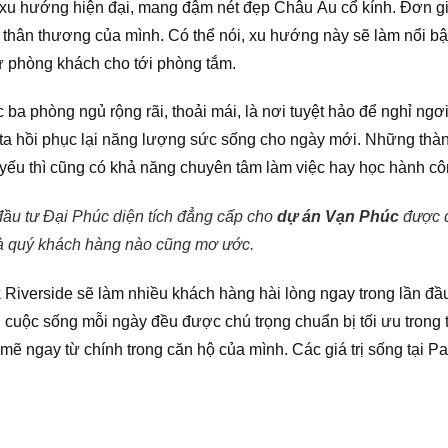
eo xu hướng hiện đại, mang đậm nét đẹp Châu Âu cổ kính. Đơn 
 thân thương của mình. Có thể nói, xu hướng này sẽ làm nổi bậ
ừ phòng khách cho tới phòng tắm.
 ba phòng ngủ rộng rãi, thoải mái, là nơi tuyệt hảo để nghỉ ngơi
ng ta hồi phục lại năng lượng sức sống cho ngày mới. Những thà
t yếu thì cũng có khả năng chuyên tâm làm việc hay học hành c
ầu tư Đại Phúc diện tích đẳng cấp cho
dự án Vạn Phúc
được q
mà quý khách hàng nào cũng mơ ước.
k Riverside sẽ làm nhiều khách hàng hài lòng ngay trong lần đầu
 cuộc sống mỗi ngày đều được chú trọng chuẩn bị tối ưu trong 
ngay từ chính trong căn hộ của mình. Các giá trị sống tại Par