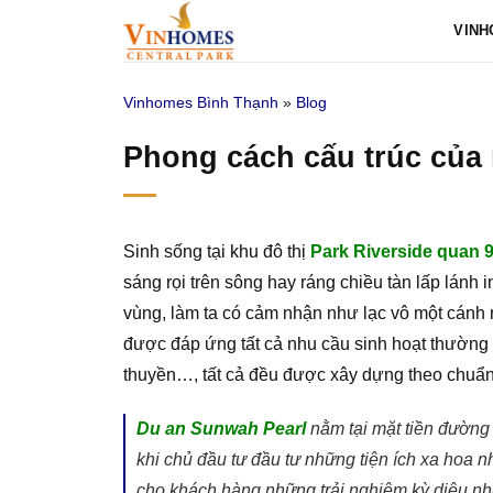
Bỏ
VINH
qua
nội
Vinhomes Bình Thạnh
»
Blog
dung
Phong cách cấu trúc của 
Sinh sống tại khu đô thị
Park Riverside quan 
sáng rọi trên sông hay ráng chiều tàn lấp lánh
vùng, làm ta có cảm nhận như lạc vô một cánh 
được đáp ứng tất cả nhu cầu sinh hoạt thường 
thuyền…, tất cả đều được xây dựng theo chuẩn
Du an Sunwah Pearl
nằm tại mặt tiền đường
khi chủ đầu tư đầu tư những tiện ích xa hoa n
cho khách hàng những trải nghiệm kỳ diệu nhấ