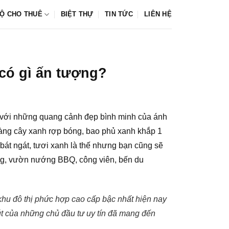
Ộ CHO THUÊ
BIỆT THỰ
TIN TỨC
LIÊN HỆ
 có gì ấn tượng?
n với những quang cảnh đẹp bình minh của ánh
c hàng cây xanh rợp bóng, bao phủ xanh khắp 1
bát ngát, tươi xanh là thế nhưng bạn cũng sẽ
ồng, vườn nướng BBQ, công viên, bến du
hu đô thị phức hợp cao cấp bậc nhất hiện nay
t của những chủ đầu tư uy tín đã mang đến