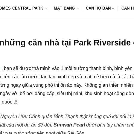
OMES CENTRAL PARK
MẶT BẰNG
CĂN HỘ BÁN
CĂN H
những căn nhà tại Park Riverside
9
, bạn sẽ được thả mình vào 1 môi trường thanh bình, bình yê
 in trên các làn nước lăn tăn; xinh đẹp và mát mẻ hơn cả là cá
rừng ngay giữa vùng phố thị ồn ào này. Không gian thiên nhiên 
ngày với bể bơi đẳng cấp, siêu thị mini, khu sinh hoạt cộng đ
 quốc tế.
 Nguyễn Hữu Cảnh quận Bình Thạnh thật không quá khi nói là k
hất của một dự án để đời.
Sunwah Pearl
dưới bàn tay chăm chú
t của cuộc sống tiện nghi giữa Sài Gòn.