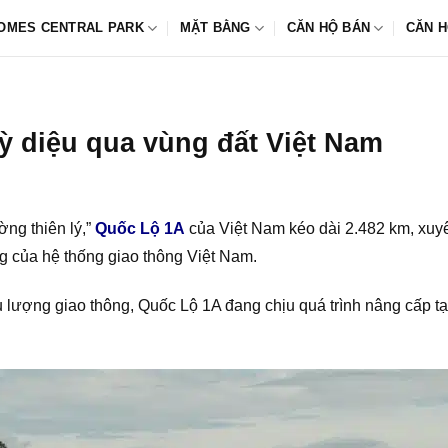
OMES CENTRAL PARK
MẶT BẰNG
CĂN HỘ BÁN
CĂN H
ỳ diệu qua vùng đất Việt Nam
ờng thiên lý,”
Quốc Lộ 1A
của Việt Nam kéo dài 2.482 km, xuyên
g của hệ thống giao thông Việt Nam.
 lượng giao thông, Quốc Lộ 1A đang chịu quá trình nâng cấp t