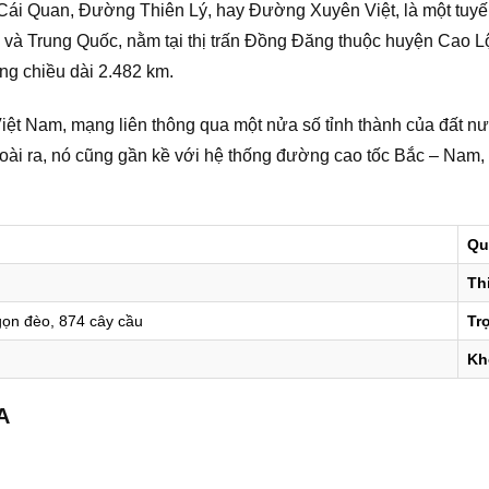
ái Quan, Đường Thiên Lý, hay Đường Xuyên Việt, là một tuyế
và Trung Quốc, nằm tại thị trấn Đồng Đăng thuộc huyện Cao Lộc,
ng chiều dài 2.482 km.
ệt Nam, mạng liên thông qua một nửa số tỉnh thành của đất nư
 ra, nó cũng gần kề với hệ thống đường cao tốc Bắc – Nam, đón
Qu
Thi
gọn đèo, 874 cây cầu
Trọ
Kh
A