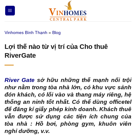
Bỏ
qua
nội
dung
Vinhomes Bình Thạnh
»
Blog
Lợi thế nào từ vị trí của Cho thuê
RiverGate
River Gate
sở hữu những thế mạnh nổi trội
như nằm trong tòa nhà lớn, có khu vực sảnh
đón khách, có lối vào và thang máy riêng, hệ
thống an ninh tốt nhất. Có thể dùng officetel
để đăng kí giấy phép kinh doanh. Khách thuê
vẫn được sử dụng các tiện ích chung của
tòa nhà : Hồ bơi, phòng gym, khuôn viên
nghỉ dưỡng, v.v.