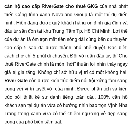
căn hộ cao cấp RiverGate cho thuê GKG
của nhà phát
triển Công trình xanh Novaland Group là một thí dụ điển
hình. Hiện đang được quý khách hàng ổn định gia đình và
đầu tư săn đón tại khu Trung Tâm Tp. Hồ Chí Minh. Lợi thế
của dự án là ôm trọn mặt tiền sông dài cùng bến du thuyền
cao cấp 5 sao đã được thành phố phê duyệt. Đặc biệt,
cách chợ chỉ 5 phút di chuyển. Đối với dân đầu tư, thì Cho
thuê RiverGate chính là món “hời” thuận lợi nhìn thấy ngay
giá trị gia tăng. Không chỉ sở hữu vị trí có một không hai,
River Gate
còn được kiến trúc điểm nổi trội xứng tầm sang
trọng với vị trí tuyệt vời của mình. Được phân tích và kiến
trúc bởi thiết kế sư danh tiếng toàn cầu, 100% căn hộ
khách sạn tại dự án vừa có hướng nhìn bao trọn Vịnh Nha
Trang trong xanh vừa có thể chiêm ngưỡng vẻ đẹp sang
trọng của phố biển sầm uất.