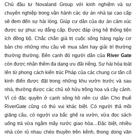
Chủ đầu tư Novaland Group với kinh nghiệm và sự
chuyên nghiệp trong vận hành các dự án nhà tại cao cấp
sẽ đem đến sự hài lòng. Giúp cư dân của dự án cảm xúc
được sự phục vụ đẳng cấp. Được đáp ứng hệ thống tiện
ích đồng bộ. Chắc chắn giá trị cuộc sống hàng ngày cơ
bản cho những nhu cầu về mua sắm hay giải trí thường
thường thường. Bên cạnh đó người dân của
River Gate
còn được nhận thêm đa dạng ưu đãi riêng. Sự hài hòa toát
lên từ phong cách kiến trúc Pháp của các chung cư tân cổ
kinh điển được đặt trong những khu vườn trước và sau
nhà, thường được các chủ sở hửu trồng hoa và cây cảnh.
Vì có đặc quyền ở cạnh sông hồ nên cư dân Cho thuê
RiverGate cũng có thú vui khác biệt. Có người thả mồi
giăng câu, có người ưa bắc ghế ra vườn, vừa đọc sách
uống trà vừa ngắm mây nước giao hòa…Đặc biệt, nhiều
nhà còn rủ nhau chèo thuyền trên kênh, thong dong vãn