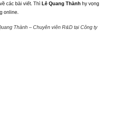
ề các bài viết. Thì
Lê Quang Thành
hy vọng
g online.
ê Quang Thành – Chuyên viên R&D tại Công ty