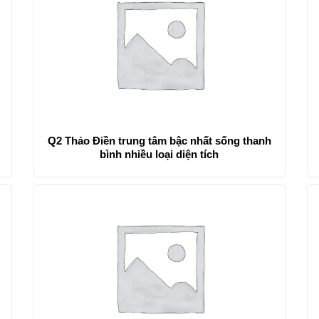
Q2 Thảo Điền trung tâm bậc nhất sống thanh
bình nhiều loại diện tích