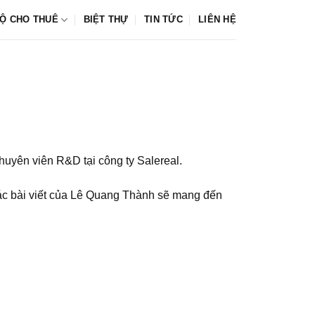
Ộ CHO THUÊ
BIỆT THỰ
TIN TỨC
LIÊN HỆ
huyên viên R&D tại công ty Salereal.
các bài viết của Lê Quang Thành sẽ mang đến