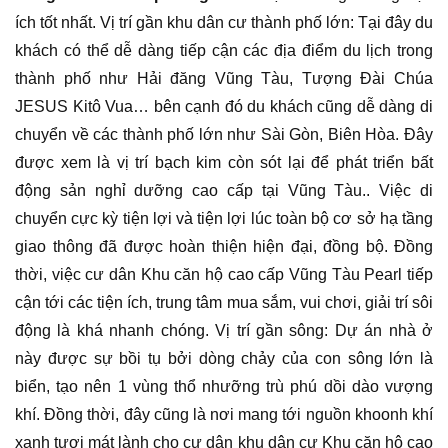
ích tốt nhất. Vị trí gần khu dân cư thành phố lớn: Tại đây du
khách có thể dễ dàng tiếp cận các địa điểm du lịch trong
thành phố như Hải đăng Vũng Tàu, Tượng Đài Chúa
JESUS Kitô Vua… bên cạnh đó du khách cũng dễ dàng di
chuyển về các thành phố lớn như Sài Gòn, Biên Hòa. Đây
được xem là vị trí bạch kim còn sót lại để phát triển bất
động sản nghỉ dưỡng cao cấp tại Vũng Tàu.. Việc di
chuyển cực kỳ tiện lợi và tiện lợi lúc toàn bộ cơ sở hạ tầng
giao thông đã được hoàn thiện hiện đại, đồng bộ. Đồng
thời, việc cư dân Khu căn hộ cao cấp Vũng Tàu Pearl tiếp
cận tới các tiện ích, trung tâm mua sắm, vui chơi, giải trí sôi
động là khá nhanh chóng. Vị trí gần sông: Dự án nhà ở
này được sự bồi tụ bởi dòng chảy của con sông lớn là
biển, tạo nên 1 vùng thổ nhưỡng trù phú dồi dào vượng
khí. Đồng thời, đây cũng là nơi mang tới nguồn khoonh khí
xanh tươi mát lành cho cư dân khu dân cư Khu căn hộ cao