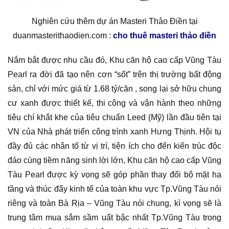
Nghiên cứu thêm dự án Masteri Thảo Điền tại
duanmasterithaodien.com :
cho thuê masteri thảo điền
Nắm bắt được nhu cầu đó, Khu căn hộ cao cấp Vũng Tàu
Pearl ra đời đã tạo nên cơn “sốt” trên thị trường bất động
sản, chỉ với mức giá từ 1.68 tỷ/căn , song lại sở hữu chung
cư xanh được thiết kế, thi công và vận hành theo những
tiêu chí khắt khe của tiêu chuẩn Leed (Mỹ) lần đầu tiên tại
VN của Nhà phát triển công trình xanh Hưng Thịnh. Hội tụ
đầy đủ các nhân tố từ vị trí, tiện ích cho đến kiến trúc độc
đáo cùng tiềm năng sinh lời lớn, Khu căn hộ cao cấp Vũng
Tàu Pearl được kỳ vọng sẽ góp phần thay đổi bộ mặt hạ
tầng và thúc đẩy kinh tế của toàn khu vực Tp.Vũng Tàu nói
riêng và toàn Bà Rịa – Vũng Tàu nói chung, kì vọng sẽ là
trung tâm mua sắm sầm uất bậc nhất Tp.Vũng Tàu trong