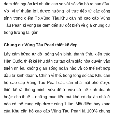
đem đến nguồn lợi nhuận cao so với số vốn bỏ ra ban đầu.
Với vị trí thuận lơi, được hưởng lợi trực tiếp từ các công
trình trọng điểm Tp.Vũng Tàu,Khu căn hộ cao cấp Vũng
Tàu Pearl kì vọng sẽ đem đến sự đột biến về giá chung cư
trong tương lai gần.
Chung cư Vũng Tàu Pearl thiết kế đẹp
Lấy cảm hứng từ đời sống yên bình, thanh tĩnh, kiến trúc
Hàn Quốc, thiết kế khu dân cư tạo cảm giác hòa quyện vào
thiên nhiên, không gian sống hoàn hảo và có thể kết hợp
đầu tư kinh doanh. Chính vì thế, trong tổng số các Khu căn
hộ cao cấp Vũng Tàu Pearl các căn nhà mặt phố được
thiết kế rất thông minh, vừa để ở, vừa có thể kinh doanh
hoặc cho thuê – những mục tiêu mà khó có dự án nhà ở
nào có thể cung cấp được cùng 1 lúc. Một điểm hay khác
của Khu căn hộ cao cấp Vũng Tàu Pearl là 100% chung