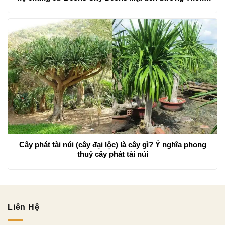
Nhất
Cây phát tài núi (cây đại lộc) là cây gì? Ý nghĩa phong
thuỷ cây phát tài núi
Liên Hệ