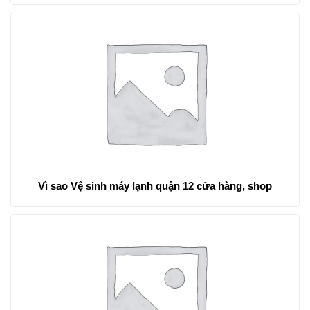
Vì sao Vệ sinh máy lạnh quận 12 cửa hàng, shop