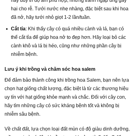
hãy duy trì độ ẩm phù hợp, nhưng tránh ngập úng gây
hại cho rễ. Tưới nước nhẹ nhàng, đặc biệt sau khi hoa
đã nở, hãy tưới nhỏ giọt 1-2 lần/tuần.
Cắt tỉa
: Khi thấy cây có quá nhiều cành và lá, bạn có
thể cắt tỉa để giúp hoa nở to đẹp hơn. Hãy loại bỏ các
cành khô và lá bị héo, cũng như những phần cây bị
nhiễm bệnh.
Lưu ý khi trồng và chăm sóc hoa salem
Để đảm bảo thành công khi trồng hoa Salem, bạn nên lựa
chọn hạt giống chất lượng, đặc biệt là từ các thương hiệu
uy tín với hạt giống khỏe mạnh và chắc. Đối với cây con,
hãy tìm những cây có sức kháng bệnh tốt và không bị
nhiễm sâu bệnh.
Về chất đất, lựa chọn loại đất mùn có độ giàu dinh dưỡng,