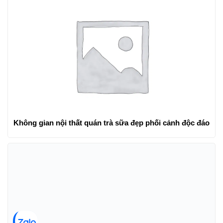
Nhà phố Nhơn Hội New City Quy Nhơn – Tầm cao mới
trong lĩnh vực bất động sản