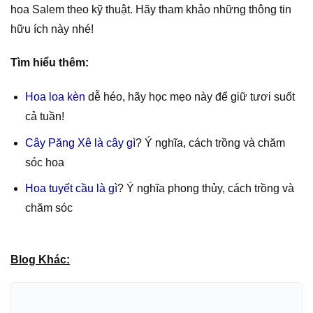
Vinhomescentralparktc.com
đã cung cấp cho bạn thông
tin về ý nghĩa của hoa Salem và hướng dẫn cách trồng
hoa Salem theo kỹ thuật. Hãy tham khảo những thông tin
hữu ích này nhé!
Tìm hiểu thêm:
Hoa loa kèn
dễ héo, hãy học mẹo này để giữ tươi suốt
cả tuần!
Cây Păng Xê là cây gì
? Ý nghĩa, cách trồng và chăm
sóc hoa