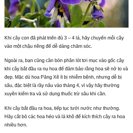
Khi cây con đã phát triển đủ 3 – 4 lá, hãy chuyển mỗi cây
vào một chậu riêng để dễ dàng chăm sóc.
Ngoài ra, bạn cũng cần bón phân lót tơi mục vào gốc cây
khi cây bắt đầu ra nụ hoa để đảm bảo rằng hoa sẽ nở to và
đẹp. Mặc dù hoa Păng Xê ít bị nhiễm bệnh, nhưng dễ bị
sâu, đặc biệt là rầy nâu vào tháng 4, vì vậy hãy thường
xuyên kiểm tra và sử dụng thuốc trừ sâu khi cần.
Khi cây bắt đầu ra hoa, tiếp tục tưới nước như thường.
Hãy cắt bỏ các hoa héo và lá khô để kích thích cây ra hoa
nhiều hơn.