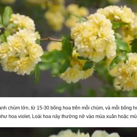
nh chùm lớn, từ 15-30 bông hoa trên mỗi chùm, và mỗi bông 
như hoa violet. Loài hoa này thường nở vào mùa xuân hoặc mù