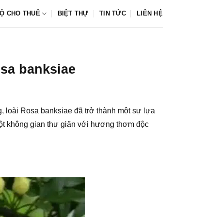
Ộ CHO THUÊ
BIỆT THỰ
TIN TỨC
LIÊN HỆ
osa banksiae
g, loài Rosa banksiae đã trở thành một sự lựa
một không gian thư giãn với hương thơm độc