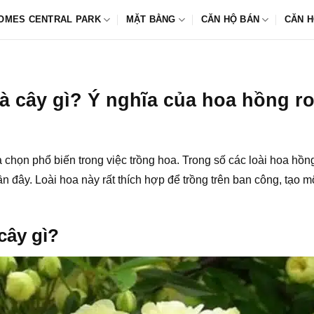
OMES CENTRAL PARK
MẶT BẰNG
CĂN HỘ BÁN
CĂN H
à cây gì? Ý nghĩa của hoa hồng r
 chọn phổ biến trong việc trồng hoa. Trong số các loài hoa hồn
n đây. Loài hoa này rất thích hợp để trồng trên ban công, tạo 
cây gì?