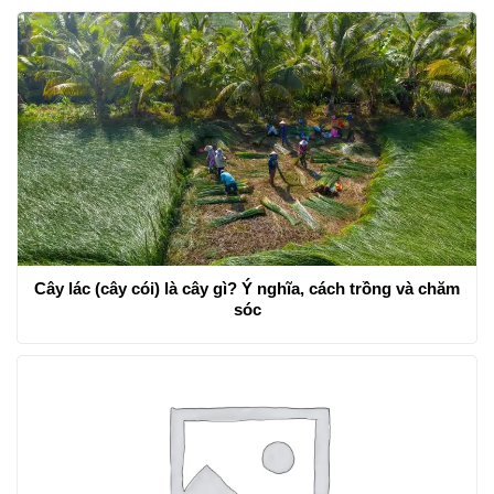
Cây lác (cây cói) là cây gì? Ý nghĩa, cách trồng và chăm
sóc