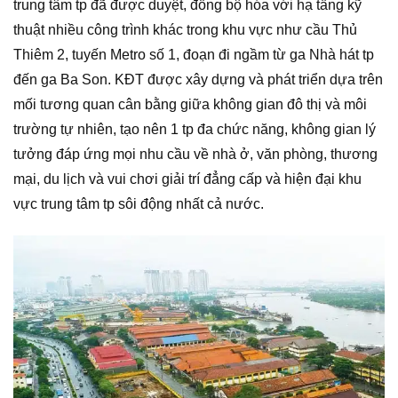
trung tâm tp đã được duyệt, đồng bộ hóa với hạ tầng kỹ
thuật nhiều công trình khác trong khu vực như cầu Thủ
Thiêm 2, tuyến Metro số 1, đoạn đi ngầm từ ga Nhà hát tp
đến ga Ba Son. KĐT được xây dựng và phát triển dựa trên
mối tương quan cân bằng giữa không gian đô thị và môi
trường tự nhiên, tạo nên 1 tp đa chức năng, không gian lý
tưởng đáp ứng mọi nhu cầu về nhà ở, văn phòng, thương
mại, du lịch và vui chơi giải trí đẳng cấp và hiện đại khu
vực trung tâm tp sôi động nhất cả nước.