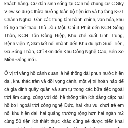
khách hàng. Cư dân sinh sống tại Căn hộ chung cư C Sky
View sẽ được thừa hưởng toàn bộ tiện ích và hạ tầng KĐT
Chánh Nghĩa: Gần các trung tâm hành chính, văn hóa, khu
tổ hợp thể thao Thủ Dầu Một. Chỉ 3 Phút đến KCN Sóng
Thần, KCN Tân Đông Hiệp, Khu chế xuất Linh Trung,
Bệnh viện Y, 3km kết nối nhành đến Khu du lịch Suối Tiên,
Ga Sóng Thần, Chỉ 4km đến Khu Công Nghệ Cao, Bến Xe
Miền Đông mới.
Ở vị trí vàng hồ cảnh quan là hệ thống đài phun nước hiện
đại, khu thác tràn và đồi vọng cảnh, một vị trí hoàn hảo để
cả gia đình quây quần và sum tụ trong các bữa tiệc ngoài
trời ấm cúng. cùng với đó, hệ thống tiện ích đẳng cấp: hai
hồ bơi ngoài trời công nghệ Đức, hai khu vui chơi trẻ em
nội khu hiện đại, hai quảng trường rộng hơn hai ngàn m2
cùng 50 tiện ích thiết thực khác cũng sẽ được triển khai