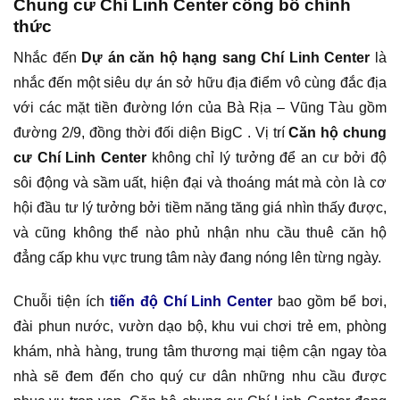
Chung cư Chí Linh Center công bố chính
thức
Nhắc đến
Dự án căn hộ hạng sang Chí Linh Center
là
nhắc đến một siêu dự án sở hữu địa điểm vô cùng đắc địa
với các mặt tiền đường lớn của Bà Rịa – Vũng Tàu gồm
đường 2/9, đồng thời đối diện BigC . Vị trí
Căn hộ chung
cư Chí Linh Center
không chỉ lý tưởng để an cư bởi độ
sôi động và sầm uất, hiện đại và thoáng mát mà còn là cơ
hội đầu tư lý tưởng bởi tiềm năng tăng giá nhìn thấy được,
và cũng không thể nào phủ nhận nhu cầu thuê căn hộ
đẳng cấp khu vực trung tâm này đang nóng lên từng ngày.
Chuỗi tiện ích
tiến độ Chí Linh Center
bao gồm bể bơi,
đài phun nước, vườn dạo bộ, khu vui chơi trẻ em, phòng
khám, nhà hàng, trung tâm thương mại tiệm cận ngay tòa
nhà sẽ đem đến cho quý cư dân những nhu cầu được