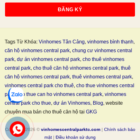
Tags Từ Khóa:
Vinhomes Tân Cảng
,
vinhomes bình thạnh
,
căn hộ vinhomes central park
,
chung cư vinhomes central
park
,
dự án vinhomes central park
,
cho thuê vinhomes
central park
,
cho thuê căn hộ vinhomes central park
,
thuê
căn hộ vinhomes central park
,
thuê vinhomes central park
,
vinhomes central park cho thuê
,
cho thue vinhomes central
park
,
cho thue can ho vinhomes central park
,
vinhomes
central park cho thue
,
dự án Vinhomes
,
Blog
, website
chuyên mua bán cho thuê căn hộ tại
GKG
Copyright 2026 ©
vinhomescentralparktc.com
|
Chính sách bảo
mật
|
Điều khoản sử dụng