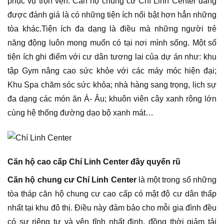
phục vụ trọn vẹn. Căn hộ chung cư Chí Linh Center đang
được đánh giá là có những tiện ích nổi bật hơn hẳn những
tòa khác.Tiện ích đa dạng là điều mà những người trẻ
năng động luôn mong muốn có tại nơi mình sống. Một số
tiện ích ghi điểm với cư dân tương lai của dự án như: khu
tập Gym nâng cao sức khỏe với các máy móc hiện đại;
Khu Spa chăm sóc sức khỏa; nhà hàng sang trọng, lịch sự
đa dạng các món ăn Á- Âu; khuôn viên cây xanh rộng lớn
cùng hệ thống đường dạo bộ xanh mát…
Căn hộ cao cấp Chí Linh Center đầy quyến rũ
Căn hộ chung cư Chí Linh Center
là một trong số những
tòa tháp căn hộ chung cư cao cấp có mật độ cư dân thấp
nhất tại khu đô thị. Điều này đảm bảo cho mỗi gia đình đều
có sự riêng tư và yên tĩnh nhất định, đồng thời giảm tải