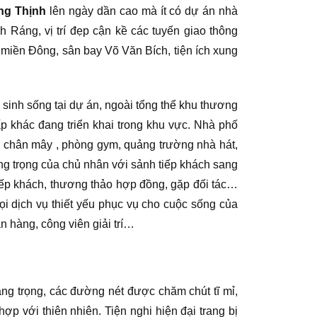
ng Thịnh
lên ngày dần cao mà ít có dự án nhà
 Ráng, vị trí đẹp cận kề các tuyến giao thông
nh miền Đông, sân bay Võ Văn Bích, tiện ích xung
sinh sống tại dự án, ngoài tổng thể khu thương
p khác đang triển khai trong khu vực. Nhà phố
 chân mây , phòng gym, quảng trường nhà hát,
g trọng của chủ nhân với sảnh tiếp khách sang
iếp khách, thương thảo hợp đồng, gặp đối tác…
ọi dịch vụ thiết yếu phục vụ cho cuộc sống của
n hàng, công viên giải trí…
ng trọng, các đường nét được chăm chút tĩ mỉ,
p với thiên nhiên. Tiện nghi hiện đại trang bị