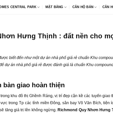
OMES CENTRAL PARK
MẶT BẰNG
CĂN HỘ BÁN
CĂN H
hơn Hưng Thịnh : đất nền cho mọ
ược biết đến như một dự án nhà phố giá rẻ chuẩn Khu compoun
m để dự án nhà phố giá rẻ được đánh giá là chuẩn Khu compoun
bàn giao hoàn thiện
rong khu đô thị Ghềnh Ráng, vị trí đẹp cận kề các tuyến giao 
hu vực trong Tp các tỉnh miền Đông, sân bay Võ Văn Bích, tiện 
sẽ tăng giá trị lên không ngừng.
Richmond Quy Nhơn Hưng 