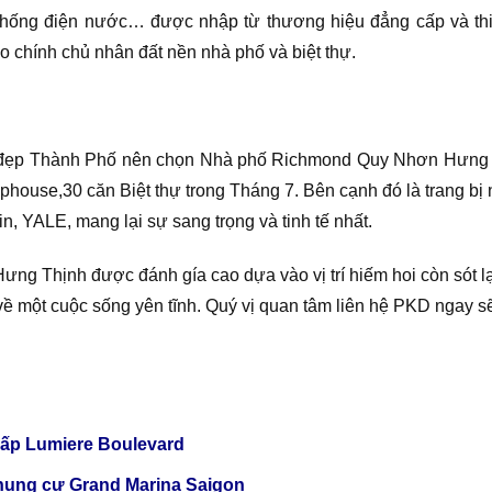
 hế thống điện nước… được nhập từ thương hiệu đẳng cấp và t
o chính chủ nhân đất nền nhà phố và biệt thự.
í đẹp Thành Phố nên chọn Nhà phố Richmond Quy Nhơn Hưng Th
house,30 căn Biệt thự trong Tháng 7. Bên cạnh đó là trang bị
in, YALE, mang lại sự sang trọng và tinh tế nhất.
g Thịnh được đánh gía cao dựa vào vị trí hiếm hoi còn sót l
về một cuộc sống yên tĩnh. Quý vị quan tâm liên hệ PKD ngay sẽ
cấp Lumiere Boulevard
hung cư Grand Marina Saigon