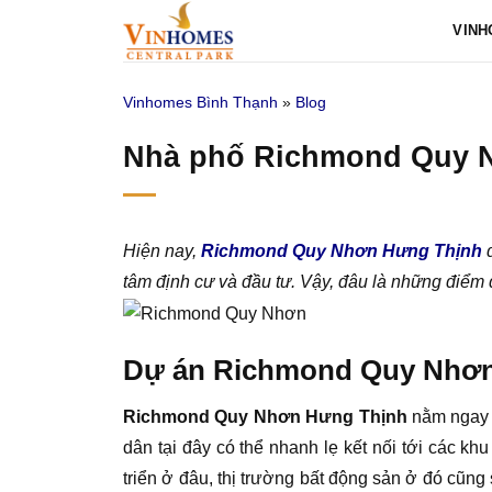
Bỏ
VINH
qua
nội
Vinhomes Bình Thạnh
»
Blog
dung
Nhà phố Richmond Quy N
Hiện nay,
Richmond Quy Nhơn Hưng Thịnh
đ
tâm định cư và đầu tư. Vậy, đâu là những điể
Dự án Richmond Quy Nhơn 
Richmond Quy Nhơn Hưng Thịnh
nằm ngay t
dân tại đây có thể nhanh lẹ kết nối tới các k
triển ở đâu, thị trường bất động sản ở đó cũng 