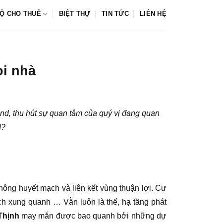
Ộ CHO THUÊ
BIỆT THỰ
TIN TỨC
LIÊN HỆ
i nhà
d, thu hút sự quan tâm của quý vị đang quan
d?
thông huyết mạch và liên kết vùng thuận lợi. Cư
ích xung quanh … Vẫn luôn là thế, hạ tầng phát
Thịnh
may mắn được bao quanh bởi những dự