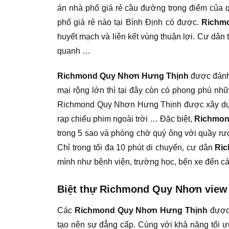
án nhà phố giá rẻ cầu đường trọng điểm của q
phố giá rẻ nào tại Bình Định có được.
Richm
huyết mạch và liên kết vùng thuận lợi. Cư dân t
quanh …
Richmond Quy Nhơn Hưng Thịnh
được đánh 
mại rộng lớn thì tại đây còn có phong phú nhữ
Richmond Quy Nhơn Hưng Thịnh được xây dựng 
rạp chiếu phim ngoài trời … Đặc biệt,
Richmon
trong 5 sao và phòng chờ quý ông với quầy rượ
Chỉ trong tối đa 10 phút di chuyển, cư dân
Ri
mình như bệnh viện, trường học, bến xe đến các
Biệt thự Richmond Quy Nhơn view
Các
Richmond Quy Nhơn Hưng Thịnh
được 
tạo nên sự đẳng cấp. Cùng với khả năng tối ưu