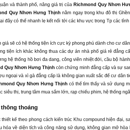
uận và thành phố, nâng giá trị của
Richmond Quy Nhơn Hư
ond Quy Nhơn Hưng Thịnh
nằm ngay trong khu đô thị Ghềnh
ại đây có thể nhanh lẹ kết nối tới các khu vực trong Tp các tỉ
giá sẽ có hệ thống tiện ích cực kỳ phong phú dành cho cư dân 
ng tiện ích khác không thua các dự án nhà phố giá rẻ đẳng cấ
hệ thống hồ bơi đa dang, công viên nhiệt đới, cầu bộ hành
d Quy Nhơn Hưng Thịnh
còn chứng minh đẳng cấp và sự san
u ngoại và xì gà đẳng cấp là không gian xuất sắc để cư dân t
chmond Quy Nhơn Hưng Thịnh
có thể tìm thấy và sử dụng m
 siêu thị, trung tâm mua sắm lớn, rạp chiếu phim, hệ thống ngâ
 thông thoáng
thiết kế theo phong cách kiến trúc Khu compound hiện đại, sa
 hóa về diện tích và công năng sử dụng, không gian mở hòa hợ