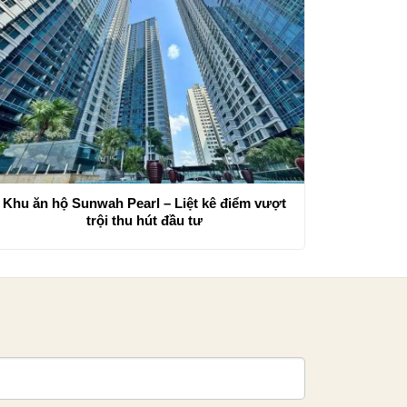
Khu ăn hộ Sunwah Pearl – Liệt kê điểm vượt
trội thu hút đầu tư