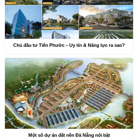
Chủ đầu tư Tiến Phước – Uy tín & Năng lực ra sao?
Một số dự án đất nền Đà Nẵng nổi bật