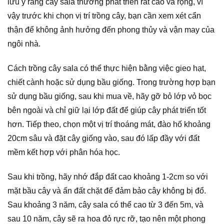
lưu ý rằng cây sala thường phát triển rất cao và rộng, vì
vậy trước khi chọn vị trí trồng cây, bạn cần xem xét cẩn
thận để không ảnh hưởng đến phong thủy và vận may của
ngôi nhà.
Cách trồng cây sala có thể thực hiện bằng việc gieo hạt,
chiết cành hoặc sử dụng bầu giống. Trong trường hợp bạn
sử dụng bầu giống, sau khi mua về, hãy gỡ bỏ lớp vỏ bọc
bên ngoài và chỉ giữ lại lớp đất để giúp cây phát triển tốt
hơn. Tiếp theo, chọn một vị trí thoáng mát, đào hố khoảng
20cm sâu và đặt cây giống vào, sau đó lấp đầy với đất
mềm kết hợp với phân hóa học.
Sau khi trồng, hãy nhớ đắp đất cao khoảng 1-2cm so với
mặt bầu cây và ấn đất chặt để đảm bảo cây không bị đổ.
Sau khoảng 3 năm, cây sala có thể cao từ 3 đến 5m, và
sau 10 năm, cây sẽ ra hoa đỏ rực rỡ, tạo nên một phong