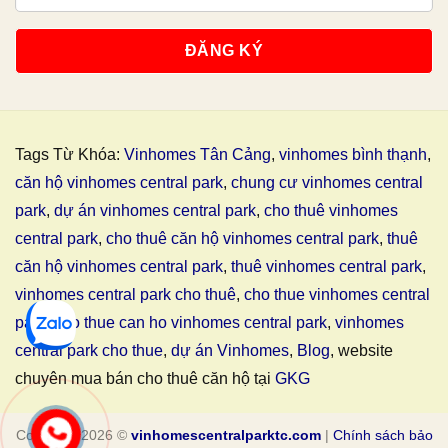
Tags Từ Khóa:
Vinhomes Tân Cảng
,
vinhomes bình thạnh
,
căn hộ vinhomes central park
,
chung cư vinhomes central
park
,
dự án vinhomes central park
,
cho thuê vinhomes
central park
,
cho thuê căn hộ vinhomes central park
,
thuê
căn hộ vinhomes central park
,
thuê vinhomes central park
,
vinhomes central park cho thuê
,
cho thue vinhomes central
park
,
cho thue can ho vinhomes central park
,
vinhomes
central park cho thue
,
dự án Vinhomes
,
Blog
, website
chuyên mua bán cho thuê căn hộ tại
GKG
Copyright 2026 ©
vinhomescentralparktc.com
|
Chính sách bảo