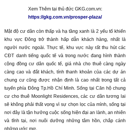
Xem Thêm tại thủ đức GKG.com.vn:
https://gkg.com.vn/prosper-plaza/
Mật độ cư dân còn thấp và hạ tầng xanh là 2 yếu tố khiến
khu vực Đông trở thành hấp dẫn khách hàng, nhất là
người nước ngoài. Thực tế, khu vực này rất thu hút các
CĐT danh tiếng quốc tế và trong nước đang hình thành
cộng đồng cư dân quốc tế, giá nhà cho thuê càng ngày
càng cao và đắt khách, tính thanh khoản của các dự án
chung cư cũng được nhận định là cao nhất trong tất cả
tuyến phía Đông Tp.Hồ Chí Minh. Sống tại Căn hộ chung
cư cho thuê Moonlight Residences, các cư dân tương lai
sẽ không phải thất vọng vì sự chọn lọc của mình, sống tại
nơi đây là tận hưởng cuộc sống hiện đại an lành, an nhiên
và tĩnh tại, nơi nuôi dưỡng những tâm hồn, chắp cánh
những ước mơ.