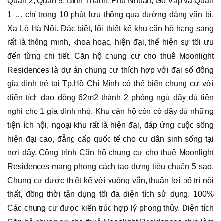
Quận 2, Quận 9, Bình Thạnh, Phú Nhuận, Gò Vấp và Quận
1 … chỉ trong 10 phút lưu thông qua đường đặng văn bi,
Xa Lộ Hà Nội. Đặc biệt, lối thiết kế khu căn hộ hạng sang
rất là thông minh, khoa hoạc, hiện đại, thể hiện sự tối ưu
đến từng chi tiết. Căn hộ chung cư cho thuê Moonlight
Residences là dự án chung cư thích hợp với đại số đông
gia đình trẻ tại Tp.Hồ Chí Minh có thể biến chung cư với
diện tích dao động 62m2 thành 2 phòng ngủ đầy đủ tiện
nghi cho 1 gia đình nhỏ. Khu căn hộ còn có đầy đủ những
tiện ích nội, ngoại khu rất là hiện đại, đáp ứng cuộc sống
hiện đại cao, đẳng cấp quốc tế cho cư dân sinh sống tại
nơi đây. Công trình Căn hộ chung cư cho thuê Moonlight
Residences mang phong cách tạo dựng tiêu chuẩn 5 sao.
Chung cư được thiết kế với vuông vắn, thuận lợi bố trí nội
thất, đồng thời tận dụng tối đa diện tích sử dụng. 100%
Các chung cư được kiến trúc hợp lý phong thủy. Diện tích