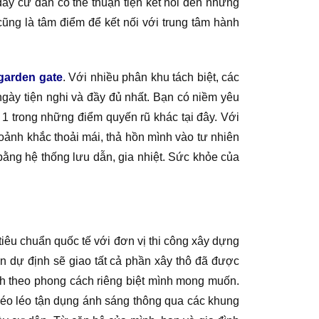
ây cư dân có thể thuận tiện kết nối đến những
cũng là tâm điểm để kết nối với trung tâm hành
garden gate
. Với nhiều phân khu tách biệt, các
ày tiện nghi và đầy đủ nhất. Bạn có niềm yêu
– 1 trong những điểm quyến rũ khác tại đây. Với
hoảnh khắc thoải mái, thả hồn mình vào tư nhiên
bằng hệ thống lưu dẫn, gia nhiệt. Sức khỏe của
iêu chuẩn quốc tế với đơn vị thi công xây dựng
n dự định sẽ giao tất cả phần xây thô đã được
nh theo phong cách riêng biệt mình mong muốn.
héo léo tận dụng ánh sáng thông qua các khung