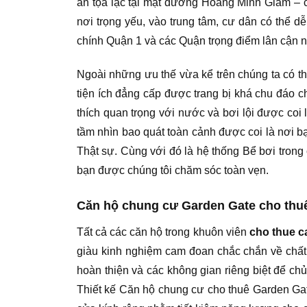
án tọa lạc tại mặt đường Hoàng Minh Giám – c
nơi trọng yếu, vào trung tâm, cư dân có thể d
chính Quận 1 và các Quận trọng điểm lân cận
Ngoài những ưu thế vừa kể trên chúng ta có th
tiện ích đẳng cấp được trang bị khá chu đáo c
thích quan trọng với nước và bơi lội được coi l
tầm nhìn bao quát toàn cảnh được coi là nơi b
Thật sự. Cùng với đó là hệ thống Bể bơi trong
bạn được chúng tôi chăm sóc toàn vẹn.
Căn hộ chung cư Garden Gate cho thuê
Tất cả các căn hộ trong khuôn viên
cho thue c
giàu kinh nghiệm cam đoan chắc chắn về chất 
hoàn thiện và các không gian riêng biệt để ch
Thiết kế Căn hộ chung cư cho thuê Garden Gate