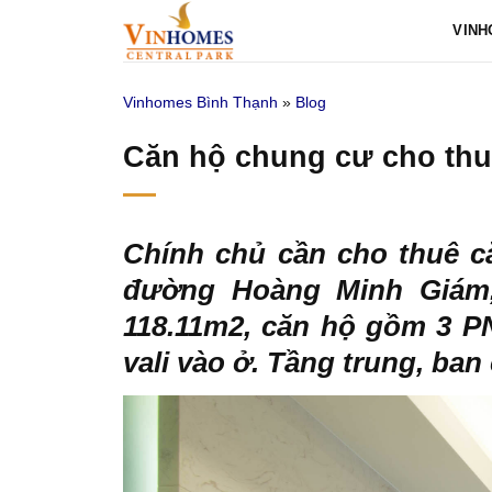
Bỏ
VINH
qua
nội
Vinhomes Bình Thạnh
»
Blog
dung
Căn hộ chung cư cho thuê
Chính chủ cần cho thuê 
đường Hoàng Minh Giám, 
118.11m2, căn hộ gồm 3 PN 
vali vào ở. Tầng trung, ba