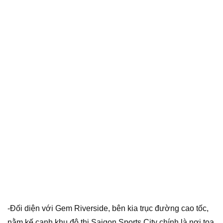
-Đối diện với Gem Riverside, bên kia trục đường cao tốc,
nằm kế cạnh khu đô thị Saigon Sports City chính là nơi tọa