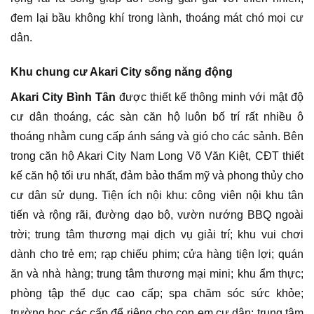
đem lại bầu không khí trong lành, thoáng mát chó mọi cư
dân.
Khu chung cư Akari City sống năng động
Akari City Bình Tân
được thiết kế thông minh với mật độ
cư dân thoáng, các sàn căn hộ luôn bố trí rất nhiều ô
thoáng nhằm cung cấp ánh sáng và gió cho các sảnh. Bên
trong căn hộ Akari City Nam Long Võ Văn Kiệt, CĐT thiết
kế căn hộ tối ưu nhất, đảm bảo thẩm mỹ và phong thủy cho
cư dân sử dụng. Tiện ích nội khu: công viên nội khu tân
tiến và rộng rãi, đường dạo bộ, vườn nướng BBQ ngoài
trời; trung tâm thương mại dịch vụ giải trí; khu vui chơi
dành cho trẻ em; rạp chiếu phim; cửa hàng tiện lợi; quán
ăn và nhà hàng; trung tâm thương mại mini; khu ẩm thực;
phòng tập thể dục cao cấp; spa chăm sóc sức khỏe;
trường học các cấp để riêng cho con em cư dân; trung tâm