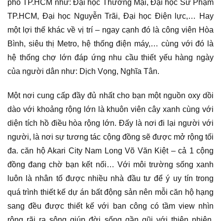
phố TP.HCM như: Đại học Thương Mại, Đại học Sư Phạm
TP.HCM, Đại học Nguyễn Trãi, Đại học Điện lực,… Hay
một lợi thế khác về vị trí – ngay cạnh đó là công viên Hòa
Bình, siêu thị Metro, hệ thống điện máy,… cùng với đó là
hệ thống chợ lớn đáp ứng nhu cầu thiết yếu hàng ngày
của người dân như: Dịch Vọng, Nghĩa Tân.
Một nơi cung cấp đầy đủ nhất cho bạn một nguồn oxy dồi
dào với khoảng rộng lớn là khuôn viên cây xanh cùng với
diện tích hồ điều hòa rộng lớn. Đấy là nơi đi lại người với
người, là nơi sự tương tác cộng đồng sẽ được mở rộng tối
đa. căn hộ Akari City Nam Long Võ Văn Kiệt – cả 1 cộng
đồng đang chờ bạn kết nối… Với môi trường sống xanh
luôn là nhân tố được nhiều nhà đầu tư để ý uy tín trong
quá trình thiết kế dự án bất động sản nên mỗi căn hộ hạng
sang đều được thiết kế với ban công có tầm view nhìn
rộng rãi ra sông giúp đời sống gần gũi với thiên nhiên,