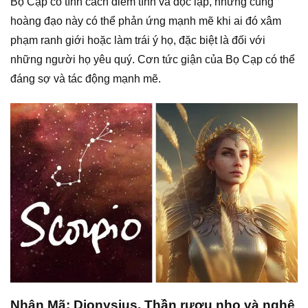
Bọ Cạp có tính cách điềm tĩnh và độc lập, nhưng cung
hoàng đạo này có thể phản ứng mạnh mẽ khi ai đó xâm
phạm ranh giới hoặc làm trái ý họ, đặc biệt là đối với
những người họ yêu quý. Cơn tức giận của Bọ Cạp có thể
đáng sợ và tác động mạnh mẽ.
Nhân Mã: Dionysius, Thần rượu nho và nghệ