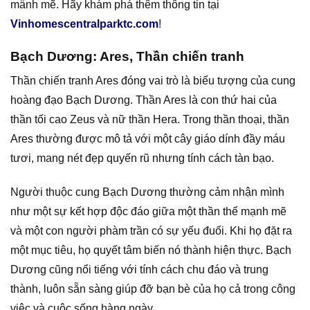
mänh mẽ. Hãy khám phá thêm thông tin tại
Vinhomescentralparktc.com
!
Bạch Dương: Ares, Thần chiến tranh
Thần chiến tranh Ares đóng vai trò là biểu tượng của cung
hoàng đạo Bạch Dương. Thần Ares là con thứ hai của
thần tối cao Zeus và nữ thần Hera. Trong thần thoại, thần
Ares thường được mô tả với một cây giáo dính đầy máu
tươi, mang nét đẹp quyến rũ nhưng tính cách tàn bạo.
Người thuộc cung Bạch Dương thường cảm nhận mình
như một sự kết hợp độc đáo giữa một thần thể mạnh mẽ
và một con người phàm trần có sự yếu đuối. Khi họ đặt ra
một mục tiêu, họ quyết tâm biến nó thành hiện thực. Bạch
Dương cũng nổi tiếng với tính cách chu đáo và trung
thành, luôn sẵn sàng giúp đỡ bạn bè của họ cả trong công
việc và cuộc sống hàng ngày.