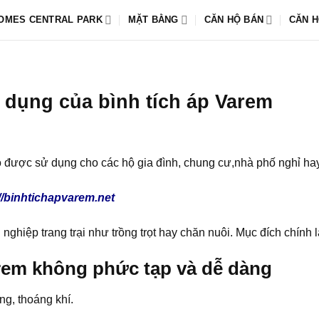
OMES CENTRAL PARK
MẶT BẰNG
CĂN HỘ BÁN
CĂN H
 dụng của bình tích áp Varem
ỏ được sử dụng cho các hộ gia đình, chung cư,nhà phố nghỉ ha
//binhtichapvarem.net
iệp trang trại như trồng trọt hay chăn nuôi. Mục đích chính l
arem không phức tạp và dễ dàng
ng, thoáng khí.