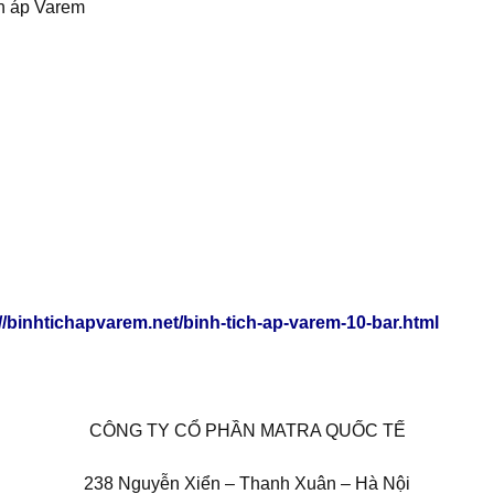
ch áp Varem
://binhtichapvarem.net/binh-tich-ap-varem-10-bar.html
CÔNG TY CỔ PHẦN MATRA QUỐC TẾ
238 Nguyễn Xiển – Thanh Xuân – Hà Nội