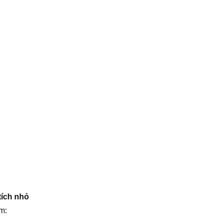
tích nhỏ
m: