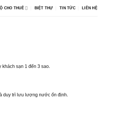
Ộ CHO THUÊ
BIỆT THỰ
TIN TỨC
LIÊN HỆ
y khách sạn 1 đến 3 sao.
à duy trì lưu lượng nước ổn định.