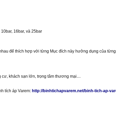
 10bar, 16bar, và 25bar
ác nhau để thích hợp với từng Mục đích này hưởng dụng của từ
g cư, khách sạn lớn, trọng tâm thương mại…
ình tích áp Varem:
http://binhtichapvarem.net/binh-tich-ap-vare