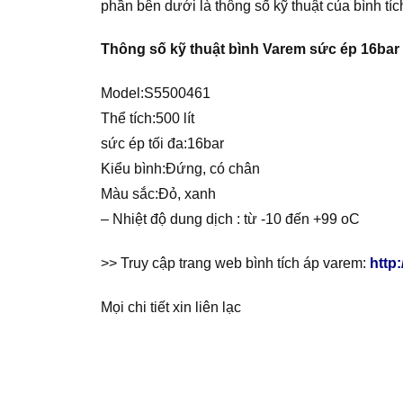
phần bên dưới là thông số kỹ thuật của bình tí
Thông số kỹ thuật bình Varem sức ép 16bar
Model:S5500461
Thể tích:500 lít
sức ép tối đa:16bar
Kiểu bình:Đứng, có chân
Màu sắc:Đỏ, xanh
– Nhiệt độ dung dịch : từ -10 đến +99 oC
>> Truy cập trang web bình tích áp varem:
http
Mọi chi tiết xin liên lạc