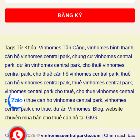
Tags Từ Khóa:
Vinhomes Tân Cảng
,
vinhomes bình thạnh
,
căn hộ vinhomes central park
,
chung cư vinhomes central
park
,
dự án vinhomes central park
,
cho thuê vinhomes
central park
,
cho thuê căn hộ vinhomes central park
,
thuê
căn hộ vinhomes central park
,
thuê vinhomes central park
,
vinhomes central park cho thuê
,
cho thue vinhomes central
park
,
cho thue can ho vinhomes central park
,
vinhomes
central park cho thue
,
dự án Vinhomes
,
Blog
, website
chuyên mua bán cho thuê căn hộ tại
GKG
Copyright 2026 ©
vinhomescentralparktc.com
|
Chính sách bảo