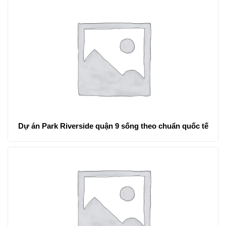
Dự án Park Riverside quận 9 sống theo chuẩn quốc tế