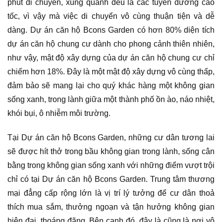
phút di chuyển, xung quanh đều là các tuyến đường cao
tốc, vì vậy mà việc di chuyển vô cùng thuận tiện và dễ
dàng. Dự án căn hộ Bcons Garden có hơn 80% diện tích
dự án căn hộ chung cư dành cho phong cảnh thiên nhiên,
như vậy, mật độ xây dựng của dự án căn hộ chung cư chỉ
chiếm hơn 18%. Đây là một mật độ xây dựng vô cùng thấp,
đảm bảo sẽ mang lại cho quý khác hàng một không gian
sống xanh, trong lành giữa một thành phố ồn ào, náo nhiệt,
khói bụi, ô nhiễm môi trường.
Tại Dự án căn hộ Bcons Garden, những cư dân tương lai
sẽ được hít thở trong bầu không gian trong lành, sống cân
bằng trong không gian sống xanh với những điểm vượt trội
chỉ có tại Dự án căn hộ Bcons Garden. Trung tâm thương
mại đẳng cấp rộng lớn là vị trí lý tưởng để cư dân thoả
thích mua sắm, thưởng ngoạn và tận hưởng không gian
hiện đại, thoáng đãng. Bên cạnh đó, đây là cũng là nơi vô