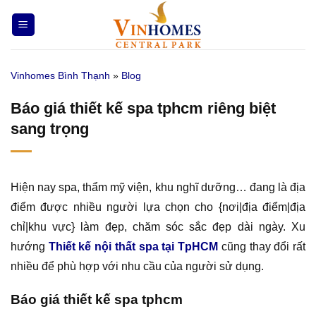
Bỏ
qua
nội
dung
Vinhomes Bình Thạnh
»
Blog
Báo giá thiết kế spa tphcm riêng biệt
sang trọng
Hiện nay spa, thẩm mỹ viện, khu nghĩ dưỡng… đang là địa
điểm được nhiều người lựa chọn cho {nơi|địa điểm|địa
chỉ|khu vực} làm đẹp, chăm sóc sắc đẹp dài ngày. Xu
hướng
Thiết kế nội thất spa tại TpHCM
cũng thay đổi rất
nhiều để phù hợp với nhu cầu của người sử dụng.
Báo giá thiết kế spa tphcm