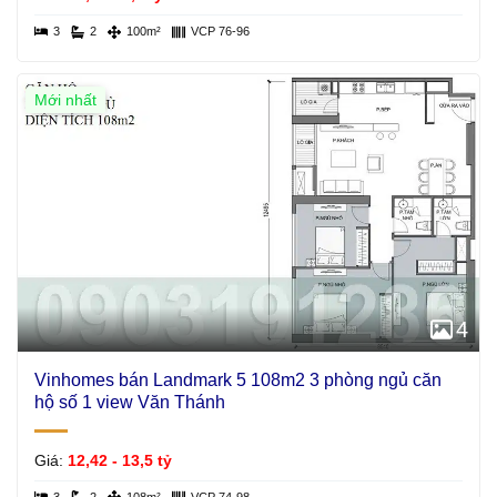
3
2
100m²
VCP 76-96
Mới nhất
4
Vinhomes bán Landmark 5 108m2 3 phòng ngủ căn
hộ số 1 view Văn Thánh
Giá:
12,42 - 13,5 tỷ
3
2
108m²
VCP 74-98