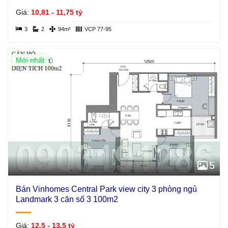
Giá:
10,81 - 11,75 tỷ
3
2
94m²
VCP 77-95
Mới nhất
5
Bán Vinhomes Central Park view city 3 phòng ngủ
Landmark 3 căn số 3 100m2
Giá:
12,5 - 13,5 tỷ