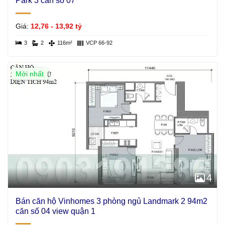
Park 3 căn số 07
Giá:
12,76 - 13,92 tỷ
3
2
116m²
VCP 66-92
Mới nhất
4
Bán căn hộ Vinhomes 3 phòng ngủ Landmark 2 94m2
căn số 04 view quận 1