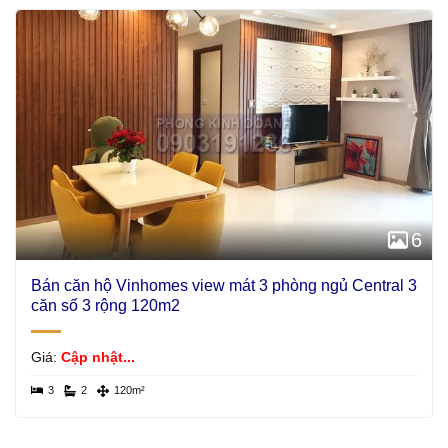
6
Bán căn hộ Vinhomes view mát 3 phòng ngủ Central 3
căn số 3 rộng 120m2
Giá:
Cập nhật...
3
2
120m²