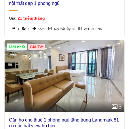
nội thất đẹp 1 phòng ngủ
Giá:
21 triệu/tháng
1
1
55m²
Nội thất đầy đủ
VCP 71-0 96
Mới nhất
Giá Tốt
3
Căn hộ cho thuê 1 phòng ngủ tầng trung Landmark 81
có nội thất view hồ bơi