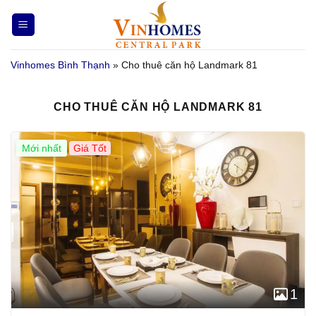
Bỏ
qua
nội
Vinhomes Bình Thạnh
»
Cho thuê căn hộ Landmark 81
dung
CHO THUÊ CĂN HỘ LANDMARK 81
Mới nhất
Giá Tốt
1