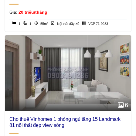
Giá:
20 triệu/tháng
1
1
55m²
Nội thất đầy đủ
VCP 71-9283
6
Cho thuê Vinhomes 1 phòng ngủ tầng 15 Landmark
81 nội thất đẹp view sông