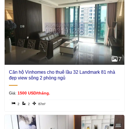
7
Căn hộ Vinhomes cho thuê lầu 32 Landmark 81 nhà
đẹp view sông 2 phòng ngủ
Giá:
1500 USD/tháng.
2
2
87m²