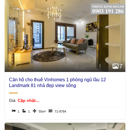
7
Căn hộ cho thuê Vinhomes 1 phòng ngủ lầu 12
Landmark 81 nhà đẹp view sông
Giá:
Cập nhật...
1
1
55m²
71-8784