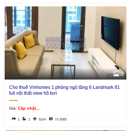
8
Cho thuê Vinhomes 1 phòng ngủ tầng 6 Landmark 81
full nội thất view hồ bơi
Giá:
Cập nhật...
1
1
51m²
71-9383