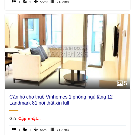
1
1
55m²
71-7989
5
Căn hộ cho thuê Vinhomes 1 phòng ngủ tầng 12
Landmark 81 nội thất xịn full
Giá:
Cập nhật...
1
1
55m²
71-8783