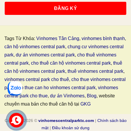
Tags Từ Khóa:
Vinhomes Tân Cảng
,
vinhomes bình thạnh
,
căn hộ vinhomes central park
,
chung cư vinhomes central
park
,
dự án vinhomes central park
,
cho thuê vinhomes
central park
,
cho thuê căn hộ vinhomes central park
,
thuê
căn hộ vinhomes central park
,
thuê vinhomes central park
,
vinhomes central park cho thuê
,
cho thue vinhomes central
park
,
cho thue can ho vinhomes central park
,
vinhomes
central park cho thue
,
dự án Vinhomes
,
Blog
, website
chuyên mua bán cho thuê căn hộ tại
GKG
Copyright 2026 ©
vinhomescentralparktc.com
|
Chính sách bảo
mật
|
Điều khoản sử dụng