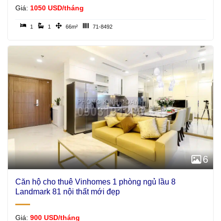
Giá:
1050 USD/tháng
1
1
66m²
71-8492
6
Căn hộ cho thuê Vinhomes 1 phòng ngủ lầu 8
Landmark 81 nội thất mới đẹp
Giá:
900 USD/tháng