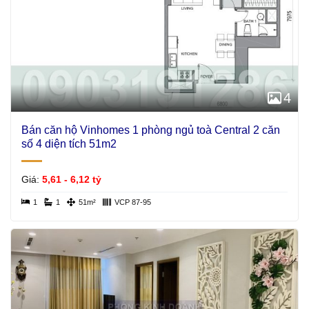
4
Bán căn hộ Vinhomes 1 phòng ngủ toà Central 2 căn
số 4 diện tích 51m2
Giá:
5,61 - 6,12 tỷ
1
1
51m²
VCP 87-95