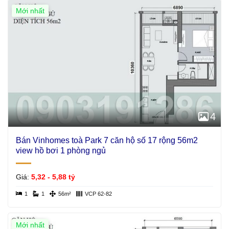
Mới nhất
4
Bán Vinhomes toà Park 7 căn hộ số 17 rộng 56m2
view hồ bơi 1 phòng ngủ
Giá:
5,32 - 5,88 tỷ
1
1
56m²
VCP 62-82
Mới nhất