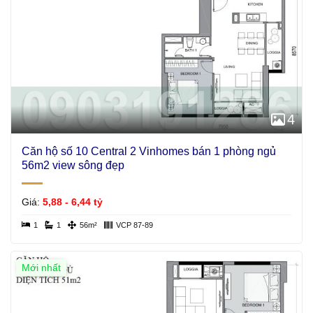
4
Căn hộ số 10 Central 2 Vinhomes bán 1 phòng ngủ
56m2 view sông đẹp
Giá:
5,88 - 6,44 tỷ
1
1
56m²
VCP 87-89
Mới nhất