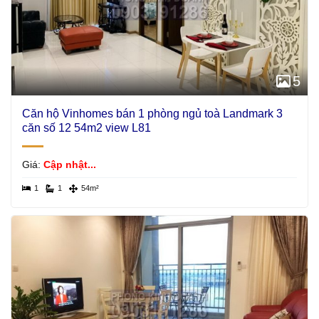
5
Căn hộ Vinhomes bán 1 phòng ngủ toà Landmark 3
căn số 12 54m2 view L81
Giá:
Cập nhật...
1
1
54m²