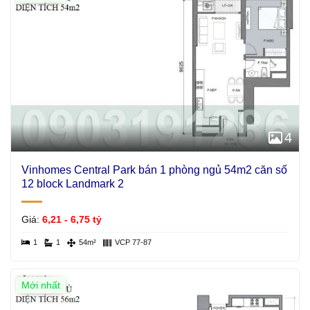
4
Vinhomes Central Park bán 1 phòng ngủ 54m2 căn số
12 block Landmark 2
Giá:
6,21 - 6,75 tỷ
1
1
54m²
VCP 77-87
Mới nhất