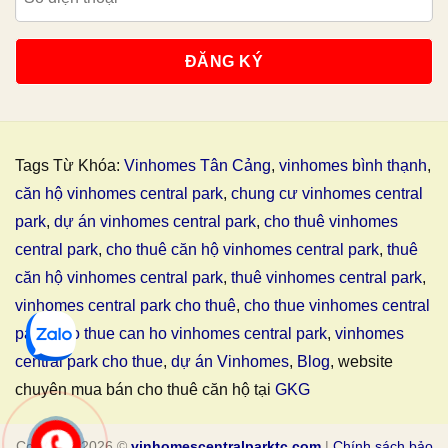
Tags Từ Khóa:
Vinhomes Tân Cảng
,
vinhomes bình thạnh
,
căn hộ vinhomes central park
,
chung cư vinhomes central
park
,
dự án vinhomes central park
,
cho thuê vinhomes
central park
,
cho thuê căn hộ vinhomes central park
,
thuê
căn hộ vinhomes central park
,
thuê vinhomes central park
,
vinhomes central park cho thuê
,
cho thue vinhomes central
park
,
cho thue can ho vinhomes central park
,
vinhomes
central park cho thue
,
dự án Vinhomes
,
Blog
, website
chuyên mua bán cho thuê căn hộ tại
GKG
Copyright 2026 ©
vinhomescentralparktc.com
|
Chính sách bảo