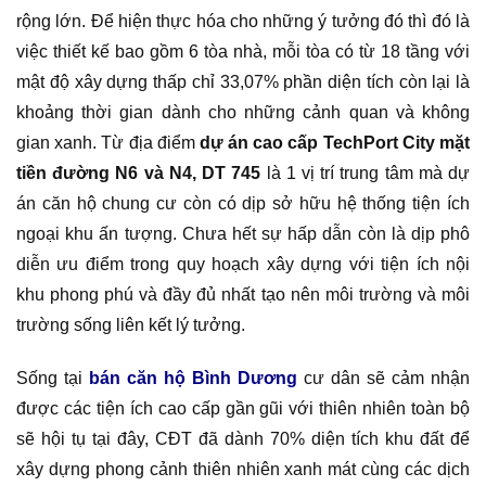
rộng lớn. Để hiện thực hóa cho những ý tưởng đó thì đó là
việc thiết kế bao gồm 6 tòa nhà, mỗi tòa có từ 18 tầng với
mật độ xây dựng thấp chỉ 33,07% phần diện tích còn lại là
khoảng thời gian dành cho những cảnh quan và không
gian xanh. Từ địa điểm
dự án cao cấp TechPort City mặt
tiền đường N6 và N4, DT 745
là 1 vị trí trung tâm mà dự
án căn hộ chung cư còn có dịp sở hữu hệ thống tiện ích
ngoại khu ấn tượng. Chưa hết sự hấp dẫn còn là dịp phô
diễn ưu điểm trong quy hoạch xây dựng với tiện ích nội
khu phong phú và đầy đủ nhất tạo nên môi trường và môi
trường sống liên kết lý tưởng.
Sống tại
bán căn hộ Bình Dương
cư dân sẽ cảm nhận
được các tiện ích cao cấp gần gũi với thiên nhiên toàn bộ
sẽ hội tụ tại đây, CĐT đã dành 70% diện tích khu đất để
xây dựng phong cảnh thiên nhiên xanh mát cùng các dịch