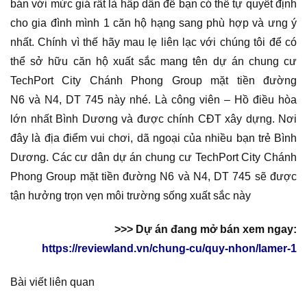
bán với mức giá rất là hấp dẫn để bạn có thể tự quyết định
cho gia đình mình 1 căn hộ hạng sang phù hợp và ưng ý
nhất. Chính vì thế hãy mau lẹ liên lạc với chúng tôi để có
thể sở hữu căn hộ xuất sắc mang tên dự án chung cư
TechPort City Chánh Phong Group mặt tiền đường
N6 và N4, DT 745 này nhé. Là công viên – Hồ điều hòa
lớn nhất Bình Dương và được chính CĐT xây dựng. Nơi
đây là địa điểm vui chơi, dã ngoại của nhiều bạn trẻ Bình
Dương. Các cư dân dự án chung cư TechPort City Chánh
Phong Group mặt tiền đường N6 và N4, DT 745 sẽ được
tận hưởng trọn vẹn môi trường sống xuất sắc này
>>> Dự án đang mở bán xem ngay:
https://reviewland.vn/chung-cu/quy-nhon/lamer-1
Bài viết liên quan