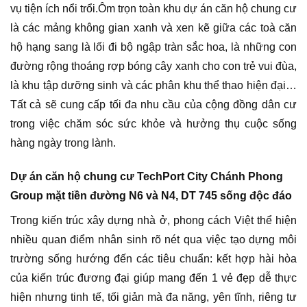
vụ tiện ích nổi trổi.Ôm trọn toàn khu dự án căn hộ chung cư
là các mảng không gian xanh và xen kẽ giữa các toà căn
hộ hạng sang là lối đi bộ ngập tràn sắc hoa, là những con
đường rộng thoáng rợp bóng cây xanh cho con trẻ vui đùa,
là khu tập dưỡng sinh và các phân khu thể thao hiện đại…
Tất cả sẽ cung cấp tối đa nhu cầu của cộng đồng dân cư
trong việc chăm sóc sức khỏe và hưởng thụ cuộc sống
hàng ngày trong lành.
Dự án căn hộ chung cư TechPort City Chánh Phong
Group mặt tiền đường N6 và N4, DT 745 sống độc đáo
Trong kiến trúc xây dựng nhà ở, phong cách Việt thể hiện
nhiều quan điểm nhân sinh rõ nét qua việc tạo dựng môi
trường sống hướng đến các tiêu chuẩn: kết hợp hài hòa
của kiến trúc đương đại giúp mang đến 1 vẻ đẹp dễ thực
hiện nhưng tinh tế, tối giản mà đa năng, yên tĩnh, riêng tư