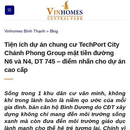
Bỏ
qua
nội
dung
Vinhomes Bình Thạnh
»
Blog
Tiện ích dự án chung cư TechPort City
Chánh Phong Group mặt tiền đường
N6 và N4, DT 745 – điểm nhấn cho dự án
cao cấp
Sống trong 1 khu dân cư văn minh, không
khí trong lành luôn là niềm qo ước của mỗi
gia đình.
bán căn hộ Bình Dương
do CĐT xây
dựng không chỉ mang đến môi trường sống
xanh mà còn đưa đến môi trường giáo dục
lành mạnh cho thế hệ trẻ tương lai. Chính vì