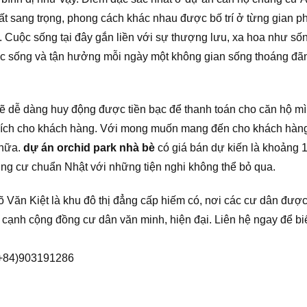
thất sang trọng, phong cách khác nhau được bố trí ở từng gian 
p. Cuộc sống tại đây gắn liền với sự thượng lưu, xa hoa như s
c sống và tận hưởng mỗi ngày một không gian sống thoáng đãng
ẽ dễ dàng huy động được tiền bạc để thanh toán cho căn hộ mì
ích cho khách hàng. Với mong muốn mang đến cho khách hàng n
 nữa.
dự án orchid park nhà bè
có giá bán dự kiến là khoảng 1,5
ng cư chuẩn Nhật với những tiện nghi không thể bỏ qua.
 Văn Kiệt là khu đô thị đẳng cấp hiếm có, nơi các cư dân được 
ạnh cộng đồng cư dân văn minh, hiện đại. Liên hệ ngay để biết
 (+84)903191286