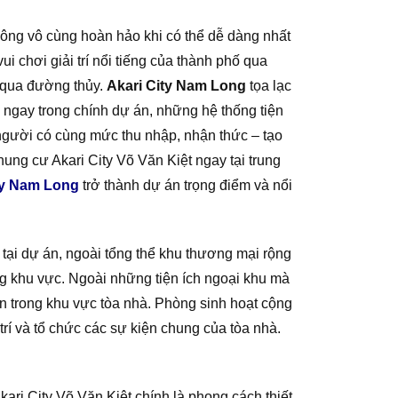
hông vô cùng hoàn hảo khi có thể dễ dàng nhất
 chơi giải trí nổi tiếng của thành phố qua
 qua đường thủy.
Akari City Nam Long
tọa lạc
n, ngay trong chính dự án, những hệ thống tiện
người có cùng mức thu nhập, nhận thức – tạo
ung cư Akari City Võ Văn Kiệt ngay tại trung
ty Nam Long
trở thành dự án trọng điểm và nổi
tại dự án, ngoài tổng thể khu thương mại rộng
ng khu vực. Ngoài những tiện ích ngoại khu mà
ên trong khu vực tòa nhà. Phòng sinh hoạt cộng
 trí và tổ chức các sự kiện chung của tòa nhà.
ari City Võ Văn Kiệt chính là phong cách thiết