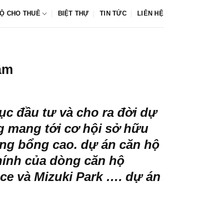
Ộ CHO THUÊ
BIỆT THỰ
TIN TỨC
LIÊN HỆ
ầm
c đầu tư và cho ra đời dự
ng mang tới cơ hội sở hữu
ơng bổng cao. dự án căn hộ
chính của dòng căn hộ
ce và Mizuki Park …. dự án