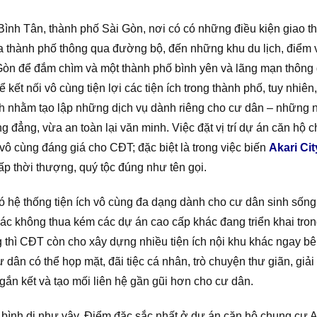
Bình Tân, thành phố Sài Gòn, nơi có có những điều kiện giao t
thành phố thông qua đường bộ, đến những khu du lịch, điểm vui
Gòn để đắm chìm và một thành phố bình yên và lãng mạn thông
ể kết nối vô cùng tiện lợi các tiện ích trong thành phố, tuy nhiê
nh nhằm tạo lập những dịch vụ dành riêng cho cư dân – những 
ẳng, vừa an toàn lại văn minh. Việc đặt vị trí dự án căn hộ ch
vô cùng đáng giá cho CĐT; đặc biệt là trong việc biến
Akari Ci
cấp thời thượng, quý tộc đúng như tên gọi.
 hệ thống tiện ích vô cùng đa dạng dành cho cư dân sinh sống 
khác không thua kém các dự án cao cấp khác đang triển khai tro
g thì CĐT còn cho xây dựng nhiều tiện ích nội khu khác ngay b
 dân có thể họp mặt, đãi tiệc cá nhân, trò chuyện thư giãn, giải
n kết và tạo mối liên hệ gần gũi hơn cho cư dân.
bình dị như vậy. Điểm đặc sắc nhất ở dự án căn hộ chung cư Ak