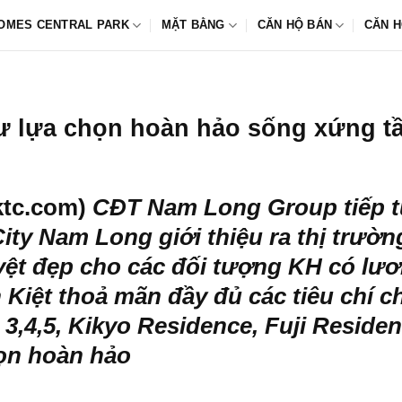
OMES CENTRAL PARK
MẶT BẰNG
CĂN HỘ BÁN
CĂN H
cư lựa chọn hoàn hảo sống xứng t
ktc.com)
CĐT Nam Long Group tiếp tụ
City Nam Long
giới thiệu ra thị trườ
uyệt đẹp cho các đối tượng KH có lư
 Kiệt thoả mãn đầy đủ các tiêu chí 
,4,5, Kikyo Residence, Fuji Residen
họn hoàn hảo