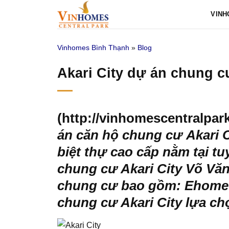
Bỏ
VINH
qua
nội
Vinhomes Bình Thạnh
»
Blog
dung
Akari City dự án chung 
(http://vinhomescentralpar
án căn hộ chung cư
Akari 
biệt thự cao cấp nằm tại t
chung cư Akari City Võ Văn
chung cư bao gồm: Ehome 3
chung cư Akari City lựa c