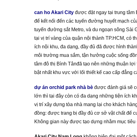
can ho Akari City
được đặt ngay tại trung tâm 
để kết nối đến các tuyến đường huyết mạch của 
tuyến đường sắt Metro, và du ngoạn sông Sài 
tại vị trí vàng của quận nội thành TP.HCM, có th
ích nội khu, đa dạng, đầy đủ đã được hình thà
môi trường mua sắm, tận hưởng cuộc sống đồng đ
tâm đô thị Bình Tânđã tạo nên những thuận lợi 
bật nhất khu vực với lối thiết kế cao cấp đẳng 
dự án orchid park nhà bè
được đánh giá sẽ có
lớn thì tại đây còn có đa dạng những tiện ích 
vị trí xây dựng tòa nhà mang lại cho khách hàn
đồng: được trang bị đầy đủ cơ sở vật chất để cư
Không gian này được tạo dựng nhằm mục tiêu gắ
Akari City Nam Long
không hiện đại một cách 