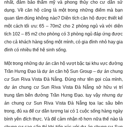
nhất, đảm bảo thẩm mỹ và phong thủy cho cư dân sử
dụng. Về căn hộ cũng là một trong những điểm mà bạn
quan tâm đúng không nào? Diện tích căn hộ được thiết kế
một cách tối ưu: 65 – 70m2 cho 2 phòng ngủ và với diện
tích 102 – 85 m2 cho phòng có 3 phòng ngủ đáp ứng được
cho cả khách hàng sống một mình, có gia đình nhỏ hay gia
đình có nhiều thế hệ sinh sống.
Một trong những dự án căn hộ vượt bậc tại khu vực đường
Trần Hưng Đạo là dự án căn hộ Sun Group – dự án chung
cư Sun Riva Vista Đà Nẵng. Đúng như tên gọi của mình,
dự án chung cư Sun Riva Vista Đà Nẵng sở hữu vị trí
trung tâm bên đường Trần Hưng Đạo. tuy vậy nhưng dự
án chung cư Sun Riva Vista Đà Nẵng tọa lạc sâu bên
trong, đủ xa để cư dân tương lai có 1 cuộc sống hàng ngày
bình yên đích thực. Và để cảm nhận rõ hơn nữa thế nào là
chung cư cao cấp thì khi tiếp xúc với dự án chung cư Sun