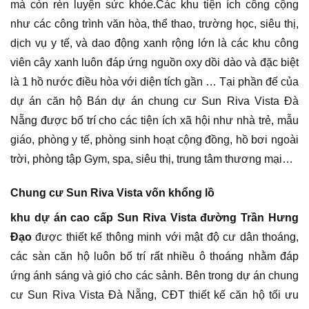
mà còn rèn luyện sức khỏe.Các khu tiện ích công cộng
như các công trình văn hòa, thể thao, trường học, siêu thị,
dịch vụ y tế, và dao động xanh rộng lớn là các khu công
viên cây xanh luôn đáp ứng nguồn oxy dồi dào và đặc biệt
là 1 hồ nước điều hòa với diện tích gần … Tại phần đế của
dự án căn hộ Bán dự án chung cư Sun Riva Vista Đà
Nẵng được bố trí cho các tiện ích xã hội như nhà trẻ, mẫu
giáo, phòng y tế, phòng sinh hoạt cộng đồng, hồ bơi ngoài
trời, phòng tập Gym, spa, siêu thị, trung tâm thương mại…
Chung cư Sun Riva Vista vốn khổng lồ
khu dự án cao cấp Sun Riva Vista đường Trần Hưng
Đạo
được thiết kế thông minh với mật độ cư dân thoáng,
các sàn căn hộ luôn bố trí rất nhiều ô thoáng nhằm đáp
ứng ánh sáng và gió cho các sảnh. Bên trong dự án chung
cư Sun Riva Vista Đà Nẵng, CĐT thiết kế căn hộ tối ưu