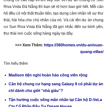
Riva Vista Đà Nẵng thì bạn sẽ rõ hơn bao giờ hết. Mỗi căn
hộ đều có nội thất thuận tiện, tạo dựng cảm nhận về sự thư
thái, hài hòa cho chủ nhân của nó. Và cái tên dự án chung
cư Sun Riva Vista Đà Nẵng đã gợi nhắc đến sự bình yên,
thư thái nơi cuộc sống hàng ngày tại đây.
>>> Xem Thêm:
https://360homes.vn/du-an/xuan-
quang-villas/
Tìm hiểu thêm
Madison tiện nghi hoàn hảo công viên rộng
Căn hộ chung cư hạng sang Galaxy 9 có phải dự án
chỉ dành cho giới “nhà giàu”?
Tận hưởng cuộc sống mãn nhãn tại Căn hộ D-VeLa
Cty Cổ Phần Đầu Tư Dream House