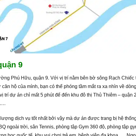
 quận 9
ờng Phú Hữu, quận 9. Với vị trí nằm bên bờ sông Rạch Chiếc 
ừ căn hộ của mình, bạn có thể phóng tầm mắt ra xa nhìn về dò
vị trí dự án chỉ mất 5 phút để đến khu đô thị Thủ Thiêm – quận
 ….
ợng dịch vụ tốt nhất bởi vậy mà dự án được trang bị hệ thống 
Q ngoài trời, sân Tennis, phòng tập Gym 360 độ, phòng tập g
 trường học quốc tế, khu vui chơi trẻ em, bệnh viện đa khoa, … N