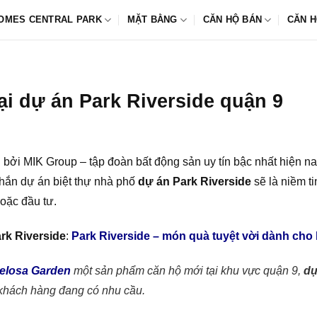
OMES CENTRAL PARK
MẶT BẰNG
CĂN HỘ BÁN
CĂN H
tại dự án Park Riverside quận 9
bởi MIK Group – tập đoàn bất động sản uy tín bậc nhất hiện n
chắn dự án biệt thự nhà phố
dự án Park Riverside
sẽ là niềm t
hoặc đầu tư.
rk Riverside
:
Park Riverside – món quà tuyệt vời dành cho
elosa Garden
một sản phẩm căn hộ mới tại khu vực quận 9,
dư
khách hàng đang có nhu cầu.