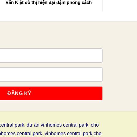
Văn Kiệt đô thị hiện đại đậm phong cách
entral park
,
dự án vinhomes central park
,
cho
nhomes central park
,
vinhomes central park cho