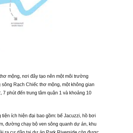
thơ mộng, nơi đây tạo nên một môi trường
ng sông Rạch Chiếc thơ mộng, một không gian
 2, 7 phút đến trung tâm quận 1 và khoảng 10
tiện ích hiện đại bao gồm: bể Jacuzzi, hồ bơi
ym, đường chạy bộ ven sông quanh dự án, khu
goài ra cư dân tại dự án Park Riverside còn được