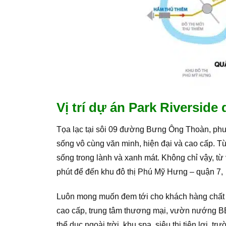
Vị trí dự án Park Riverside
Tọa lạc tại sôi 09 đường Bưng Ông Thoàn, phư
sống vô cùng văn minh, hiện đại và cao cấp. T
sống trong lành và xanh mát. Không chỉ vậy, từ 
phút để đến khu đô thị Phú Mỹ Hưng – quận 7,
Luôn mong muốn đem tới cho khách hàng chất lư
cao cấp, trung tâm thương mại, vườn nướng BB
thể dục ngoài trời, khu spa, siêu thị tiện lợi,