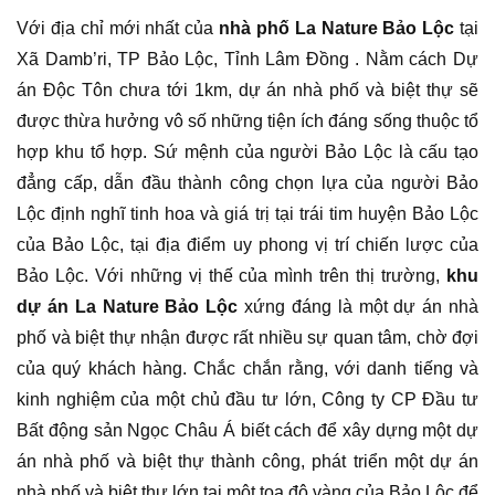
Với địa chỉ mới nhất của
nhà phố La Nature Bảo Lộc
tại
Xã Damb’ri, TP Bảo Lộc, Tỉnh Lâm Đồng . Nằm cách Dự
án Độc Tôn chưa tới 1km, dự án nhà phố và biệt thự sẽ
được thừa hưởng vô số những tiện ích đáng sống thuộc tổ
hợp khu tổ hợp. Sứ mệnh của người Bảo Lộc là cấu tạo
đẳng cấp, dẫn đầu thành công chọn lựa của người Bảo
Lộc định nghĩ tinh hoa và giá trị tại trái tim huyện Bảo Lộc
của Bảo Lộc, tại địa điểm uy phong vị trí chiến lược của
Bảo Lộc. Với những vị thế của mình trên thị trường,
khu
dự án La Nature Bảo Lộc
xứng đáng là một dự án nhà
phố và biệt thự nhận được rất nhiều sự quan tâm, chờ đợi
của quý khách hàng. Chắc chắn rằng, với danh tiếng và
kinh nghiệm của một chủ đầu tư lớn, Công ty CP Đầu tư
Bất động sản Ngọc Châu Á biết cách để xây dựng một dự
án nhà phố và biệt thự thành công, phát triển một dự án
nhà phố và biệt thự lớn tại một tọa độ vàng của Bảo Lộc để