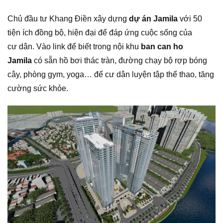
Chủ đầu tư Khang Điền xây dựng
dự
á
n Jamila
với 50
tiện ích đồng bộ, hiện đại để đáp ứng cuộc sống của
cư dân. Vào link để biết trong nội khu
ban can ho
Jamila
có sẵn hồ bơi thác tràn, đường chạy bộ rợp bóng
cây, phòng gym, yoga… để cư dân luyện tập thể thao, tăng
cường sức khỏe.