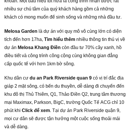
khoản. Một dấu hiệu tốt nữa là công trình nhận được rất
nhiều sự chú tâm của quý khách hàng gồm cả những
khách có mong muốn để sinh sống và những nhà đầu tư.
Melosa Garden
là dự án với quy mô vô cùng lớn có diện
tích đến hơn 17ha,
Tìm hiểu thêm
nhiều thông tin thú vị về
dự án
Melosa Khang Điề
n
còn đầu tư 70% cây xanh, hồ
điều tiết và công trình công cộng cùng không gian đẳng
cấp quốc tế với hơn 1km bờ sông.
Khu dân cư
du an Park Riverside quan 9
có vị trí đắc địa
giáp 2 mặt sông, có bến du thuyền, dễ dàng đi chuyển đến
khu đô thị Thủ Thiêm, Q1, Thảo Điền Q2, trung tâm thương
mại Maximax, Parkson, BigC, trường Quốc Tế ACG chỉ 10
phút khi
Click để xem
.
Tại dự án Park Riverside quận 9,
mọi cư dân sẽ được tận hưởng một cuộc sống thoải mái
và dễ dàng.