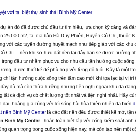
t vời tại biệt thự sinh thái Bình Mỹ Center
ì dự án đó đã được chủ đầu tư tìm hiểu, lựa chọn kỹ càng và 
ơn 25.000 m2, tại địa bàn Hà Duy Phiên, Huyện Củ Chi, thuộc
ng với các tuyến đường huyết mạch như tiếp giáp với các khu
hi… nên khi sỡ hữu đất nền tại đây bạn sẽ được hưởng nhiều l
chú trọng đầu tư nhằm phục vụ cho nhu cầu tận hưởng cuộc sống 
dưỡng, được thiết kế để phù hợp với từng độ tuổi. Đây là một tr
ỉ tận hưởng cuộc sống trên tầm cao mới khi tọa lạc tại vị trí t
i, đầy đủ mà còn thừa hưởng những tiện nghi ngoại khu đa dạn
 tất cả dịch vụ có chất lượng tốt nhất và tiện nghi nhất. Hãy c
n đại, hoàng gia cùng với lối sống hài hòa thiên nhiên đã biến
d
t nền Bình Mỹ Center
là các đất nền đều được thiết kế mở, tận 
an Binh My Center
, hoàn toàn biệt lập với cổng kiểm soát anh 
cùng quan trọng trong cuộc sống hiện nay, mà còn tạo nên một