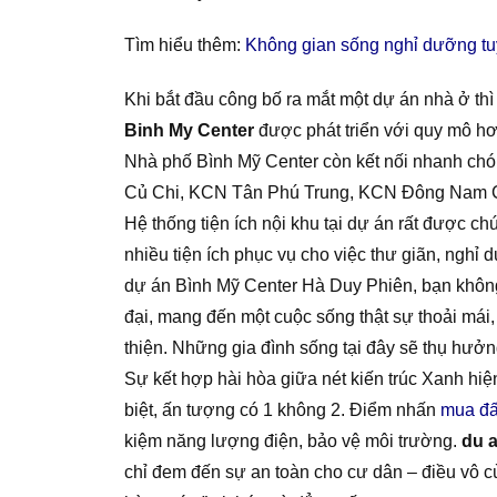
Tìm hiểu thêm:
Không gian sống nghỉ dưỡng tuyệ
Khi bắt đầu công bố ra mắt một dự án nhà ở th
Binh My Center
được phát triển với quy mô h
Nhà phố Bình Mỹ Center còn kết nối nhanh chó
Củ Chi, KCN Tân Phú Trung, KCN Đông Nam Củ C
Hệ thống tiện ích nội khu tại dự án rất được 
nhiều tiện ích phục vụ cho việc thư giãn, nghỉ 
dự án Bình Mỹ Center Hà Duy Phiên, bạn không ch
đại, mang đến một cuộc sống thật sự thoải má
thiện. Những gia đình sống tại đây sẽ thụ hưởng
Sự kết hợp hài hòa giữa nét kiến trúc Xanh hiệ
biệt, ấn tượng có 1 không 2. Điểm nhấn
mua đấ
kiệm năng lượng điện, bảo vệ môi trường.
du 
chỉ đem đến sự an toàn cho cư dân – điều vô 