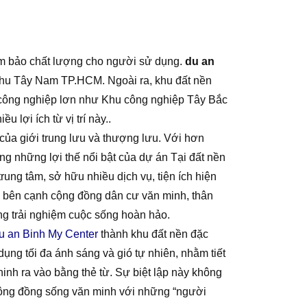
đảm bảo chất lượng cho người sử dụng.
du an
 Khu Tây Nam TP.HCM. Ngoài ra, khu đất nền
 công nghiệp lơn như Khu công nghiệp Tây Bắc
ợi ích từ vị trí này..
của giới trung lưu và thượng lưu. Với hơn
ong những lợi thế nổi bật của dự án Tại đất nền
rung tâm, sở hữu nhiều dịch vụ, tiện ích hiện
g bên cạnh cộng đồng dân cư văn minh, thân
ùng
trải nghiệm cuộc sống hoàn hảo.
u an Binh My Center
thành khu đất nền đặc
dụng tối đa ánh sáng và gió tự nhiên, nhằm tiết
ninh ra vào bằng thẻ từ. Sự biệt lập này không
 cộng đồng sống văn minh với những “người