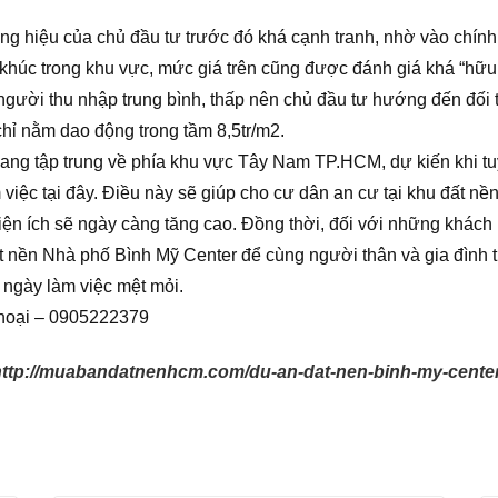
g hiệu của chủ đầu tư trước đó khá cạnh tranh, nhờ vào chính sá
 khúc trong khu vực, mức giá trên cũng được đánh giá khá “hữu 
gười thu nhập trung bình, thấp nên chủ đầu tư hướng đến đối 
chỉ nằm dao động trong tầm 8,5tr/m2.
ng tập trung về phía khu vực Tây Nam TP.HCM, dự kiến khi tuy
 việc tại đây. Điều này sẽ giúp cho cư dân an cư tại khu đất n
tiện ích sẽ ngày càng tăng cao. Đồng thời, đối với những khách 
 nền Nhà phố Bình Mỹ Center để cùng người thân và gia đình t
 ngày làm việc mệt mỏi.
thoại – 0905222379
http://muabandatnenhcm.com/du-an-dat-nen-binh-my-center