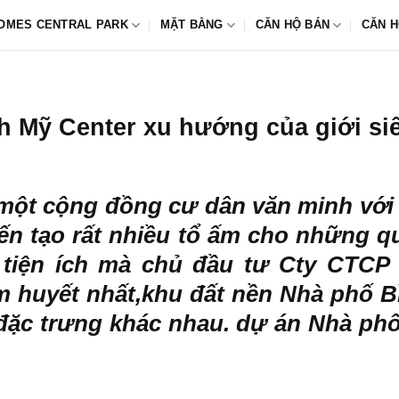
OMES CENTRAL PARK
MẶT BẰNG
CĂN HỘ BÁN
CĂN H
h Mỹ Center xu hướng của giới si
ột cộng đồng cư dân văn minh với 
iến tạo rất nhiều tổ ấm cho những 
 tiện ích mà chủ đầu tư Cty CTCP
m huyết nhất,khu đất nền Nhà phố B
 đặc trưng khác nhau. dự án Nhà phố