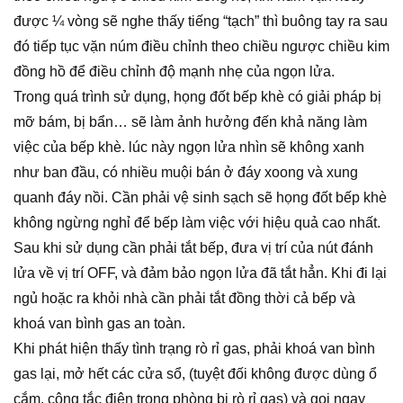
được ¼ vòng sẽ nghe thấy tiếng “tạch” thì buông tay ra sau
đó tiếp tục vặn núm điều chỉnh theo chiều ngược chiều kim
đồng hồ để điều chỉnh độ mạnh nhẹ của ngọn lửa.
Trong quá trình sử dụng, họng đốt bếp khè có giải pháp bị
mỡ bám, bị bẩn… sẽ làm ảnh hưởng đến khả năng làm
việc của bếp khè. lúc này ngọn lửa nhìn sẽ không xanh
như ban đầu, có nhiều muội bán ở đáy xoong và xung
quanh đáy nồi. Cần phải vệ sinh sạch sẽ họng đốt bếp khè
không ngừng nghỉ để bếp làm việc với hiệu quả cao nhất.
Sau khi sử dụng cần phải tắt bếp, đưa vị trí của nút đánh
lửa về vị trí OFF, và đảm bảo ngọn lửa đã tắt hẳn. Khi đi lại
ngủ hoặc ra khỏi nhà cần phải tắt đồng thời cả bếp và
khoá van bình gas an toàn.
Khi phát hiện thấy tình trạng rò rỉ gas, phải khoá van bình
gas lại, mở hết các cửa sổ, (tuyệt đối không được dùng ổ
cắm, công tắc điện trong phòng bị rò rỉ gas) và gọi ngay