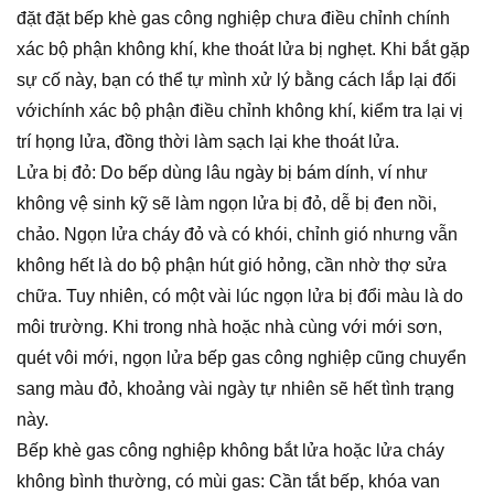
đặt đặt bếp khè gas công nghiệp chưa điều chỉnh chính
xác bộ phận không khí, khe thoát lửa bị nghẹt. Khi bắt gặp
sự cố này, bạn có thể tự mình xử lý bằng cách lắp lại đối
vớichính xác bộ phận điều chỉnh không khí, kiểm tra lại vị
trí họng lửa, đồng thời làm sạch lại khe thoát lửa.
Lửa bị đỏ: Do bếp dùng lâu ngày bị bám dính, ví như
không vệ sinh kỹ sẽ làm ngọn lửa bị đỏ, dễ bị đen nồi,
chảo. Ngọn lửa cháy đỏ và có khói, chỉnh gió nhưng vẫn
không hết là do bộ phận hút gió hỏng, cần nhờ thợ sửa
chữa. Tuy nhiên, có một vài lúc ngọn lửa bị đổi màu là do
môi trường. Khi trong nhà hoặc nhà cùng với mới sơn,
quét vôi mới, ngọn lửa bếp gas công nghiệp cũng chuyển
sang màu đỏ, khoảng vài ngày tự nhiên sẽ hết tình trạng
này.
Bếp khè gas công nghiệp không bắt lửa hoặc lửa cháy
không bình thường, có mùi gas: Cần tắt bếp, khóa van