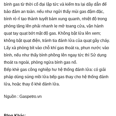
bình gas từ thời cổ đại lập tức và kiểm tra lại dây dẫn để
bảo đảm an toàn. nếu như ngửi thấy mùi gas đậm đặc,
bình rò rỉ tạo thành tuyết bám xung quanh, nhiệt độ trong
phòng tăng lên phải nhanh lẹ mở toang cửa, vận hành
quạt tay quạt bớt mật độ gas. Không bật lửa lên xem;
không bật quạt điện, tránh tia đánh lửa của quạt gây cháy.
Lấy xà phòng bít vào chỗ khí gas thoát ra, phun nước vào
bình, nếu như thấy bình phồng lên ngay tức thì Sử dụng
thoát ra ngoài, phòng ngừa bình gas nổ.
Bếp khè gas công nghiệp hư hệ thống đánh lửa: có giải
pháp dùng súng mồi lửa bếp gas thay cho hệ thống đánh
lửa, hoặc thay ổ khè đánh lửa.
Nguồn : Gaspetro.vn
Blog Khác: