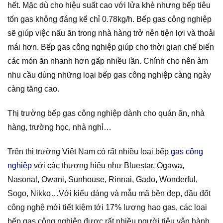
hết. Mặc dù cho hiệu suất cao với lửa khè nhưng bếp tiêu
tốn gas không đáng kể chỉ 0.78kg/h. Bếp gas công nghiệp
sẽ giúp việc nấu ăn trong nhà hàng trở nên tiện lợi và thoải
mái hơn. Bếp gas công nghiệp giúp cho thời gian chế biến
các món ăn nhanh hơn gấp nhiều lần. Chính cho nên àm
nhu cầu dùng những loại bếp gas công nghiệp càng ngày
càng tăng cao.
Thị trường bếp gas công nghiệp dành cho quán ăn, nhà
hàng, trường học, nhà nghỉ…
Trên thị trường Việt Nam có rất nhiều loại bếp
gas công
nghiệp
với các thương hiệu như Bluestar, Ogawa,
Nasonal, Owani, Sunhouse, Rinnai, Gado, Wonderful,
Sogo, Nikko…Với kiểu dáng và mẫu mã bền đẹp, đầu đốt
công nghệ mới tiết kiệm tới 17% lượng hao gas, các loại
bếp gas công nghiệp được rất nhiều người tiêu vận hành