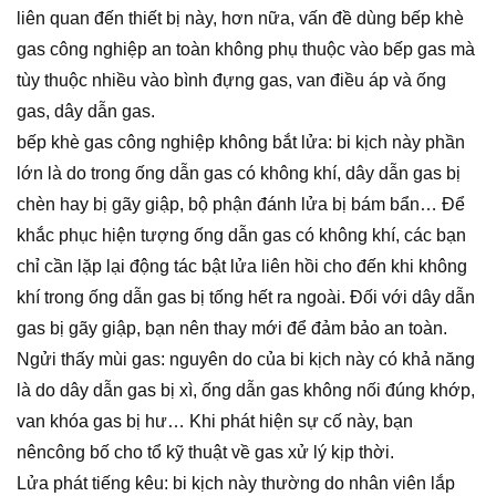
liên quan đến thiết bị này, hơn nữa, vấn đề dùng bếp khè
gas công nghiệp an toàn không phụ thuộc vào bếp gas mà
tùy thuộc nhiều vào bình đựng gas, van điều áp và ống
gas, dây dẫn gas.
bếp khè gas công nghiệp không bắt lửa: bi kịch này phần
lớn là do trong ống dẫn gas có không khí, dây dẫn gas bị
chèn hay bị gãy giập, bộ phận đánh lửa bị bám bẩn… Để
khắc phục hiện tượng ống dẫn gas có không khí, các bạn
chỉ cần lặp lại động tác bật lửa liên hồi cho đến khi không
khí trong ống dẫn gas bị tống hết ra ngoài. Đối với dây dẫn
gas bị gãy giập, bạn nên thay mới để đảm bảo an toàn.
Ngửi thấy mùi gas: nguyên do của bi kịch này có khả năng
là do dây dẫn gas bị xì, ống dẫn gas không nối đúng khớp,
van khóa gas bị hư… Khi phát hiện sự cố này, bạn
nêncông bố cho tổ kỹ thuật về gas xử lý kịp thời.
Lửa phát tiếng kêu: bi kịch này thường do nhân viên lắp