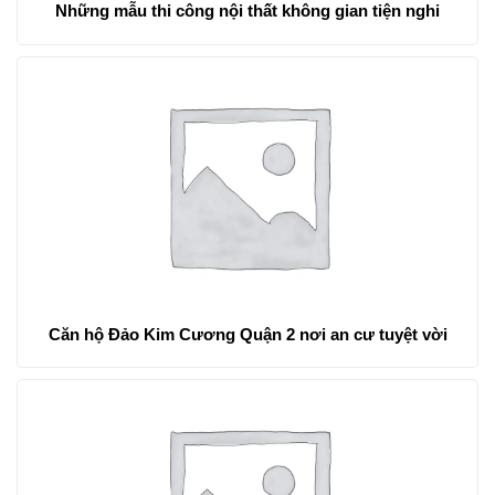
Những mẫu thi công nội thất không gian tiện nghi
Căn hộ Đảo Kim Cương Quận 2 nơi an cư tuyệt vời