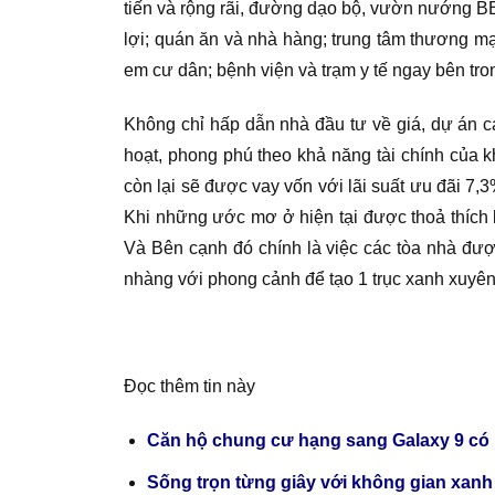
tiến và rộng rãi, đường dạo bộ, vườn nướng BBQ 
lợi; quán ăn và nhà hàng; trung tâm thương m
em cư dân; bệnh viện và trạm y tế ngay bên tr
Không chỉ hấp dẫn nhà đầu tư về giá, dự án c
hoạt, phong phú theo khả năng tài chính của k
còn lại sẽ được vay vốn với lãi suất ưu đãi 
Khi những ước mơ ở hiện tại được thoả thích 
Và Bên cạnh đó chính là việc các tòa nhà đượ
nhàng với phong cảnh để tạo 1 trục xanh xuyên s
Đọc thêm tin này
Căn hộ chung cư hạng sang Galaxy 9 có p
Sống trọn từng giây với không gian x