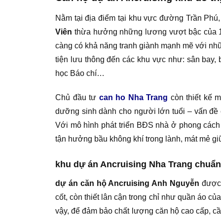
Nằm tại địa điểm tại khu vực đường Trần Phú,
Viên
thừa hưởng những lương vượt bậc của 1 k
càng có khả năng tranh giành mạnh mẽ với nhữn
tiện lưu thông đến các khu vực như: sân bay,
học Báo chí…
Chủ đầu tư
can ho Nha Trang
còn thiết kế 
dưỡng sinh dành cho người lớn tuổi – vấn đề 
Với mô hình phát triển BĐS nhà ở phong cách n
tận hưởng bầu không khí trong lành, mát mẻ g
khu dự án Ancruising Nha Trang chuẩ
dự án căn hộ Ancruising Anh Nguyễn
được 
cốt, còn thiết lân cận trong chỉ như quần áo 
vậy, để đảm bảo chất lượng căn hộ cao cấp, cần c