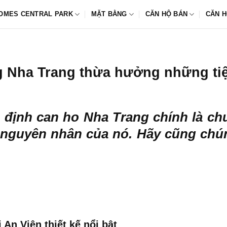
OMES CENTRAL PARK
MẶT BẰNG
CĂN HỘ BÁN
CĂN H
g Nha Trang thừa hưởng những tiệ
g định
can ho Nha Trang
chính là ch
́ nguyên nhân của nó. Hãy cũng chú
 An Viên thiết kế nổi bật