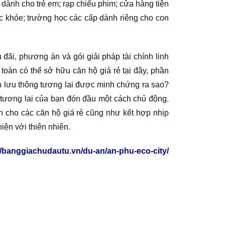
i dành cho trẻ em; rạp chiếu phim; cửa hàng tiện
c khỏe; trường học các cấp dành riêng cho con
ãi, phương án và gói giải pháp tài chính linh
toàn có thể sở hữu căn hộ giá rẻ tại đây, phần
n lưu thông tương lai được minh chứng ra sao?
 tương lai của bạn đón đầu một cách chủ động.
n cho các căn hộ giá rẻ cũng như kết hợp nhịp
iện với thiên nhiên.
//banggiachudautu.vn/du-an/an-phu-eco-city/