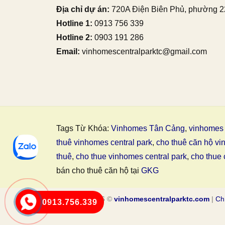
Địa chỉ dự án:
720A Điện Biên Phủ, phường 2
Hotline 1:
0913 756 339
Hotline 2:
0903 191 286
Email:
vinhomescentralparktc@gmail.com
Tags Từ Khóa:
Vinhomes Tân Cảng
,
vinhomes 
thuê vinhomes central park
,
cho thuê căn hộ vi
thuê
,
cho thue vinhomes central park
,
cho thue 
bán cho thuê căn hộ tại
GKG
Copyright 2026 ©
vinhomescentralparktc.com
|
Ch
0913.756.339