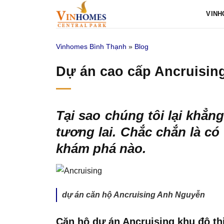
Bỏ
VINH
qua
nội
Vinhomes Bình Thạnh
»
Blog
dung
Dự án cao cấp Ancruisin
Tại sao chúng tôi lại khẳn
tương lai. Chắc chắn là co
khám phá nào.
dự án căn hộ Ancruising Anh Nguyễn
Căn hộ dự án Ancruising khu đô thị