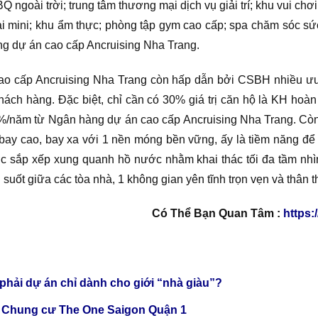
ngoài trời; trung tâm thương mại dịch vụ giải trí; khu vui chơ
ại mini; khu ẩm thực; phòng tập gym cao cấp; spa chăm sóc sứ
ong dự án cao cấp Ancruising Nha Trang.
ao cấp Ancruising Nha Trang còn hấp dẫn bởi CSBH nhiều ưu đ
hách hàng. Đặc biệt, chỉ cần có 30% giá trị căn hộ là KH hoàn 
7,3%/năm từ Ngân hàng dự án cao cấp Ancruising Nha Trang. Cò
bay cao, bay xa với 1 nền móng bền vững, ấy là tiềm năng để
c sắp xếp xung quanh hồ nước nhằm khai thác tối đa tầm nhì
uốt giữa các tòa nhà, 1 không gian yên tĩnh trọn vẹn và thân th
Có Thể Bạn Quan Tâm :
https:
hải dự án chỉ dành cho giới “nhà giàu”?
anh Chung cư The One Saigon Quận 1