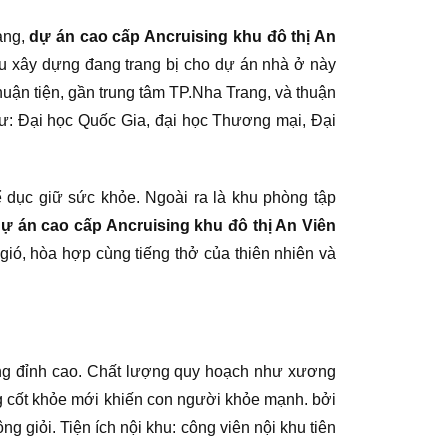
ang,
dự án cao cấp Ancruising khu đô thị An
ầu xây dựng đang trang bị cho dự án nhà ở này
uận tiện, gần trung tâm TP.Nha Trang, và thuận
hư: Đại học Quốc Gia, đại học Thương mại, Đại
̉ dục giữ sức khỏe. Ngoài ra là khu phòng tập
ự án cao cấp Ancruising khu đô thị An Viên
gió, hòa hợp cùng tiếng thở của thiên nhiên và
ựng đỉnh cao. Chất lượng quy hoạch như xương
ng cốt khỏe mới khiến con người khỏe mạnh. bởi
ng giỏi. Tiện ích nội khu: công viên nội khu tiên