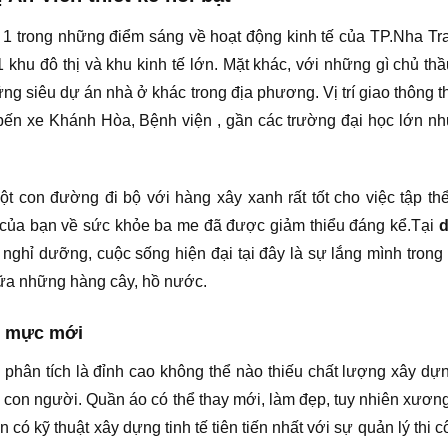
 1 trong những điểm sáng về hoạt động kinh tế của TP.Nha Tr
hu đô thị và khu kinh tế lớn. Mặt khác, với những gì chủ th
g siêu dự án nhà ở khác trong địa phương. Vị trí giao thông th
 bến xe Khánh Hòa, Bệnh viện , gần các trường đại học lớn n
một con đường đi bộ với hàng xây xanh rất tốt cho việc tập thê
của bạn về sức khỏe ba me đã được giảm thiểu đáng kể.Tại
d
ghỉ dưỡng, cuộc sống hiện đại tại đây là sự lắng mình trong 
iữa những hàng cây, hồ nước.
n mực mới
phân tích là đỉnh cao không thể nào thiếu chất lượng xây d
của con người. Quần áo có thể thay mới, làm đẹp, tuy nhiên xươ
ó kỹ thuật xây dựng tinh tế tiên tiến nhất với sự quản lý thi cô