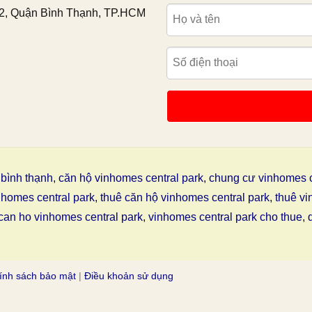
2, Quận Bình Thạnh, TP.HCM
bình thạnh
,
căn hộ vinhomes central park
,
chung cư vinhomes c
nhomes central park
,
thuê căn hộ vinhomes central park
,
thuê vi
can ho vinhomes central park
,
vinhomes central park cho thue
,
ính sách bảo mật
|
Điều khoản sử dụng